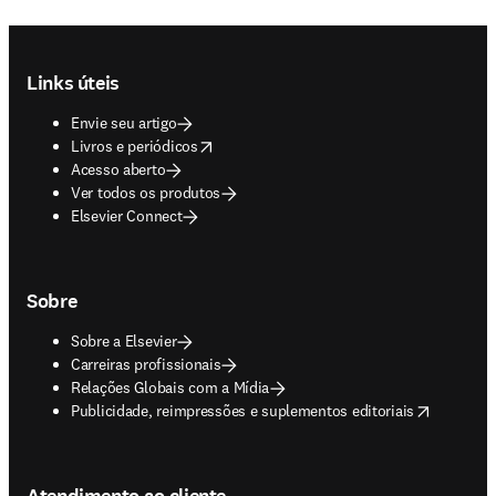
Footer navigation
Links úteis
Envie seu artigo
opens in new tab/window
Livros e periódicos
Acesso aberto
Ver todos os produtos
Elsevier Connect
Sobre
Sobre a Elsevier
Carreiras profissionais
Relações Globais com a Mídia
opens in new tab/window
Publicidade, reimpressões e suplementos editoriais
Atendimento ao cliente