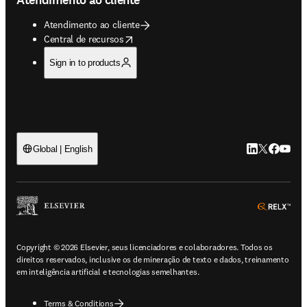
Atendimento ao cliente
opens in new tab/window
Central de recursos
Sign in to products
LinkedIn abre 
Twitter abr
Facebook
YouTub
Global | English
ope
Copyright © 2026 Elsevier, seus licenciadores e colaboradores. Todos os
direitos reservados, inclusive os de mineração de texto e dados, treinamento
em inteligência artificial e tecnologias semelhantes.
Terms & Conditions