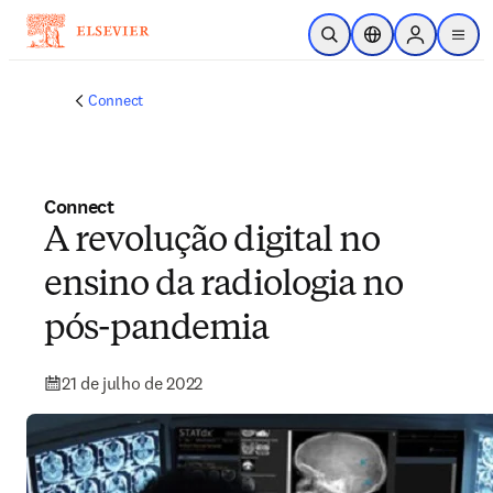
Ir para o conteúdo principal
Pesquisa aberta
Seletor de localiza
Sign in to p
menu
Connect
Connect
A revolução digital no
ensino da radiologia no
pós-pandemia
21 de julho de 2022