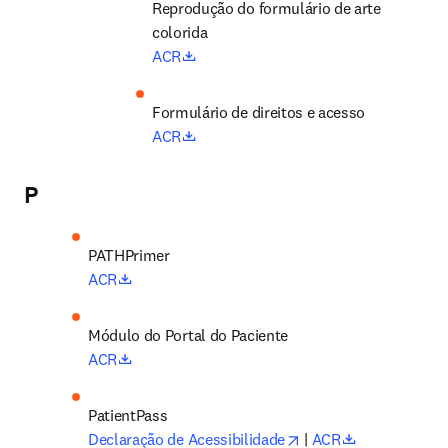
Reprodução do formulário de arte 
colorida
opens in new tab/window
ACR
Formulário de direitos e acesso
opens in new tab/window
ACR
P
opens in new tab/window
ACR
Módulo do Portal do Paciente
opens in new tab/window
ACR
opens in new tab/wi
opens in new
Declaração de Acessibilidade
 | 
ACR