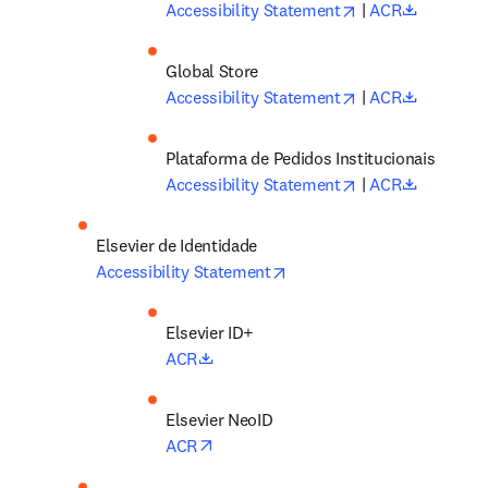
opens in new tab
opens in
Accessibility Statement
 |
 ACR
opens in new tab
opens in
Accessibility Statement
 |
 ACR
Plataforma de Pedidos Institucionais
opens in new tab
opens in
Accessibility Statement
 |
 ACR
Elsevier 
de Identidade
opens in new tab/window
Accessibility Statement
opens in new tab/window
ACR
opens in new tab/window
ACR