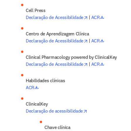
opens in new tab/wi
opens in new
Declaração de Acessibilidade
 | 
ACR
Centro de Aprendizagem Clínica
opens in new tab/wi
opens in new
Declaração de Acessibilidade
 | 
ACR
Clinical Pharmacology powered by ClinicalKey 
opens in new tab/wi
opens in new
Declaração de Acessibilidade
 | 
ACR
Habilidades clínicas 
opens in new tab/window
ACR
opens in new tab/win
Declaração de acessibilidade
Chave clínica 