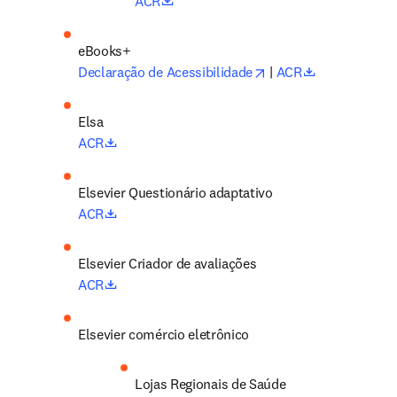
opens in new tab/window
ACR
opens in new tab/wi
opens in new
Declaração de Acessibilidade
 | 
ACR
opens in new tab/window
ACR
Elsevier Questionário adaptativo
opens in new tab/window
ACR
Elsevier Criador de avaliações
opens in new tab/window
ACR
Elsevier comércio eletrônico
Lojas Regionais de Saúde