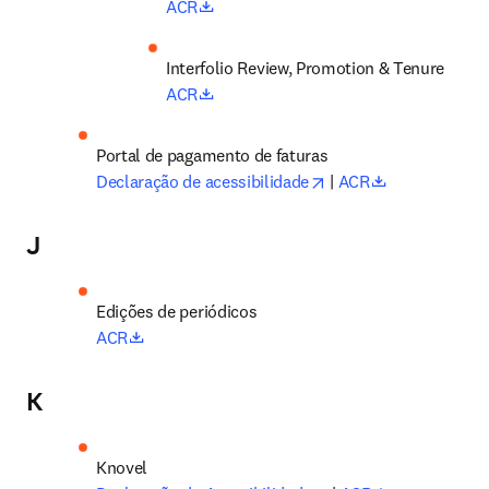
opens in new tab/window
ACR
Interfolio Review, Promotion & Tenure
opens in new tab/window
ACR
Portal de pagamento de faturas 
opens in new tab/win
opens in new
Declaração de acessibilidade
 | 
ACR
J
Edições de periódicos
opens in new tab/window
ACR
K