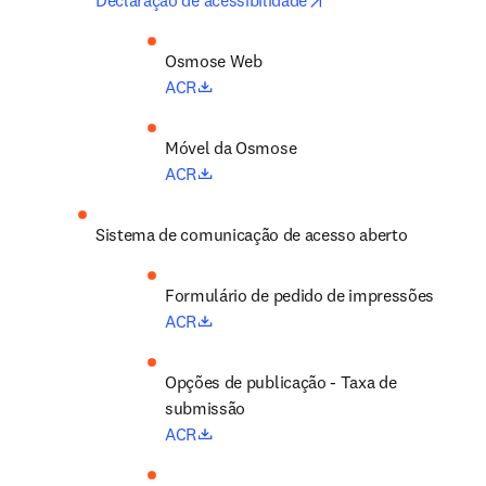
Declaração de acessibilidade
Osmose Web 
opens in new tab/window
ACR
Móvel da Osmose
opens in new tab/window
ACR
Sistema de comunicação de acesso aberto
Formulário de pedido de impressões
opens in new tab/window
ACR
Opções de publicação - Taxa de 
submissão
opens in new tab/window
ACR