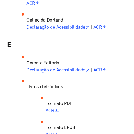
opens in new tab/window
ACR
Online da Dorland 
opens in new tab/wi
opens in new
Declaração de Acessibilidade
 | 
ACR
E
Gerente Editorial 
opens in new tab/wi
opens in new
Declaração de Acessibilidade
 | 
ACR
Livros eletrônicos
Formato PDF
opens in new tab/window
ACR
Formato EPUB