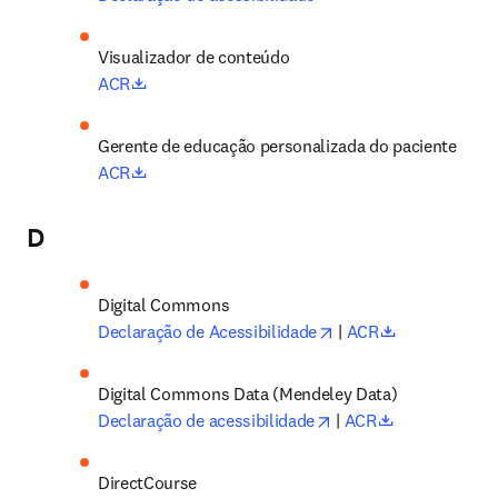
Visualizador de conteúdo
opens in new tab/window
ACR
Gerente de educação personalizada do paciente
opens in new tab/window
ACR
D
opens in new tab/wi
opens in new
Declaração de Acessibilidade
 | 
ACR
opens in new tab/win
opens in new
Declaração de acessibilidade
 | 
ACR