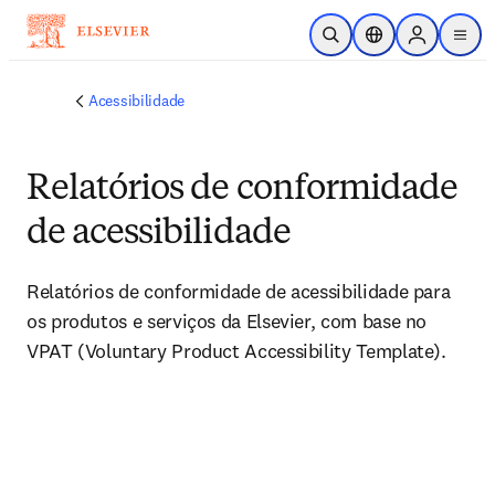
Ir para o conteúdo principal
Pesquisa aberta
Seletor de localiza
Sign in to p
menu
Acessibilidade
Relatórios de conformidade
de acessibilidade
Relatórios de conformidade de acessibilidade para 
os produtos e serviços da Elsevier, com base no 
VPAT (Voluntary Product Accessibility Template).