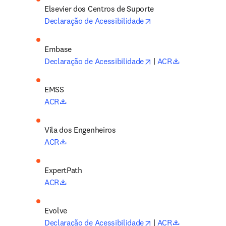
Elsevier 
dos Centros de Suporte
opens in new tab/wi
Declaração de Acessibilidade
opens in new tab/wi
opens in new
Declaração de Acessibilidade
 | 
ACR
opens in new tab/window
ACR
Vila dos Engenheiros
opens in new tab/window
ACR
opens in new tab/window
ACR
opens in new tab/wi
opens in new
Declaração de Acessibilidade
 | 
ACR