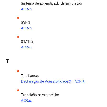
Sistema de aprendizado de simulação
opens in new tab/window
ACR
opens in new tab/window
ACR
opens in new tab/window
ACR
T
opens in new tab/wi
opens in new
Declaração de Acessibilidade
 | 
ACR
Transição para a prática
opens in new tab/window
ACR