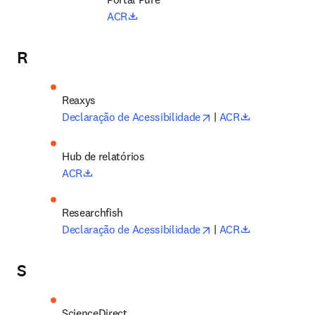
opens in new tab/window
ACR
R
Reaxys
opens in new tab/wi
opens in new
Declaração de Acessibilidade
 | 
ACR
Hub de relatórios
opens in new tab/window
ACR
opens in new tab/wi
opens in new
Declaração de Acessibilidade
 | 
ACR
S