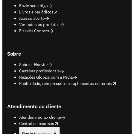
Envie seu artigo
opens in new tab/window
Livros e periódicos
Acesso aberto
Ver todos os produtos
Elsevier Connect
Sobre
Sobre a Elsevier
Carreiras profissionais
Relações Globais com a Mídia
opens in new tab/window
Publicidade, reimpressões e suplementos editoriais
Atendimento ao cliente
Atendimento ao cliente
opens in new tab/window
Central de recursos
Sign in to products