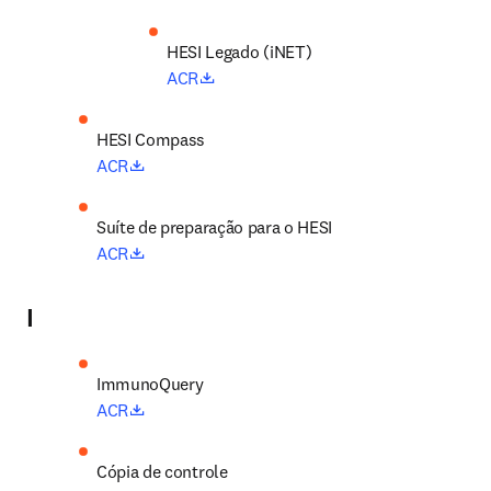
HESI Legado (iNET) 
opens in new tab/window
ACR
opens in new tab/window
ACR
Suíte de preparação para o HESI 
opens in new tab/window
ACR
I
opens in new tab/window
ACR
Cópia de controle