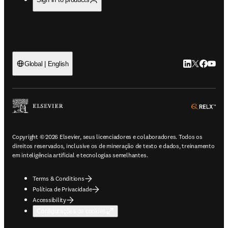
LinkedIn abre 
Twitter abr
Facebook
YouTub
Global | English
ope
Copyright © 2026 Elsevier, seus licenciadores e colaboradores. Todos os
direitos reservados, inclusive os de mineração de texto e dados, treinamento
em inteligência artificial e tecnologias semelhantes.
Terms & Conditions
Política de Privacidade
Accessibility
Configurações de cookies