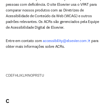
pessoas com deficiência. O site Elsevier usa o VPAT para 
comparar nossos produtos com as Diretrizes de 
Acessibilidade de Conteúdo da Web (WCAG) e outros 
padrões relevantes. Os ACRs são gerenciados pela Equipe 
de Acessibilidade Digital de Elsevier.
opens in 
Entre em contato com 
accessibility@elsevier.com
 para 
obter mais informações sobre ACRs.
C
D
E
F
H
I
J
K
L
M
N
O
P
R
S
T
U
C