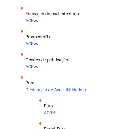
Educação do paciente direto
opens in new tab/window
ACR
opens in new tab/window
ACR
Opções de publicação
opens in new tab/window
ACR
opens in new tab/wi
Declaração de Acessibilidade
Puro
opens in new tab/window
ACR
Portal Pure