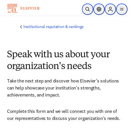
メインのコンテンツにスキップ
検索を開く
ロケーションセレ
Sign in to p
menu
する
Institutional reputation & rankings
Speak with us about your
organization's needs
Take the next step and discover how Elsevier’s solutions 
can help showcase your institution's strengths, 
achievements, and impact.
Complete this form and we will connect you with one of 
our representatives to discuss your organization's needs.