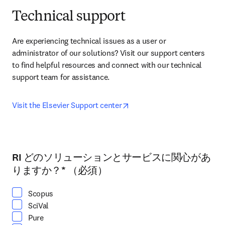
Technical support
Are experiencing technical issues as a user or 
administrator of our solutions? Visit our support centers 
to find helpful resources and connect with our technical 
support team for assistance.
opens in new tab/window
Visit the Elsevier Support center
RI どのソリューションとサービスに関心があ
少なくとも1つ選択してください
りますか？
*
（必須）
Scopus
SciVal
Pure