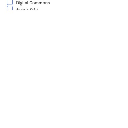
Digital Commons
わからない
お問合せ内容
*
（必須）
所属機関のタイプ
*
（必須）
お客様の情報
名（ファーストネーム）
*
（必須）
姓（ラストネーム）
*
（必須）