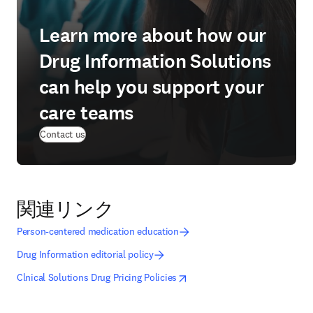
Learn more about how our
Drug Information Solutions
can help you support your
care teams
Contact us
関連リンク
Person-centered medication education
Drug Information editorial policy
opens in new tab/window
新しいタブ／ウィンドウで開く
Clnical Solutions Drug Pricing Policies