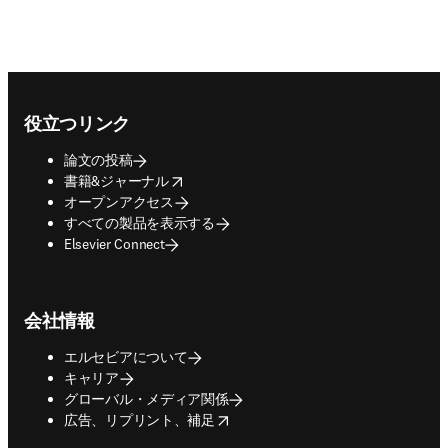
Footer navigation
役立つリンク
論文の投稿
opens in new tab/window
書籍&ジャーナル
オープンアクセス
すべての製品を表示する
Elsevier Connect
会社情報
エルセビアについて
キャリア
グローバル・メディア関係
opens in new tab/window
広告、リプリント、補足