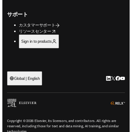
サポート
カスタマーサポート
opens in new tab/window
リソースセンター
Sign in to products
LinkedIn
Twitte
Faceb
You
Global | English
ope
Copyright © 2026 Elsevier, its licensors, and contributors. All rights are
reserved, including those for text and data mining, AI training, and similar
technologies.