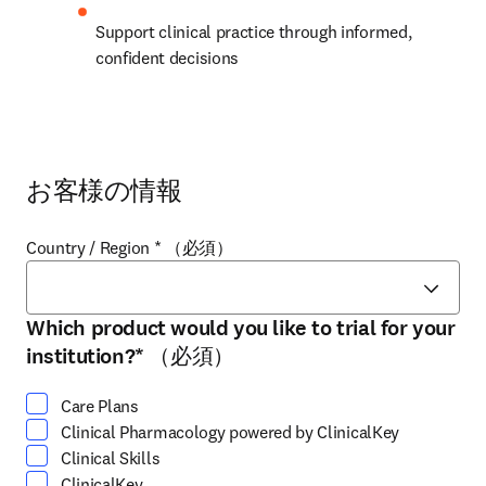
Support clinical practice through informed, 
confident decisions 
お客様の情報
Country / Region
*
（必須）
Which product would you like to trial for your
少なくとも1つ選択してください
institution?
*
（必須）
Care Plans
Clinical Pharmacology powered by ClinicalKey
Clinical Skills
ClinicalKey