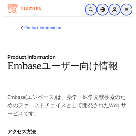
メインのコンテンツにスキップ
検索を開く
ロケーションセレ
Sign in to p
menu
する
Product information
Product information
Embaseユーザー向け情報
Embase(エンベース)は、薬学・医学文献検索のた
めのファーストチョイスとして開発されたWeb サ
ービスです。
アクセス方法