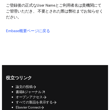
ご登録後の正式なUser Nameとご利用者名は貴機関にて
ご管理いただき、 不要とされた際は弊社までお知らせく
ださい。
Embase概要ページに戻る
Footer navigation
役立つリンク
論文の投稿
opens in new tab/window
書籍&ジャーナル
オープンアクセス
すべての製品を表示する
Elsevier Connect