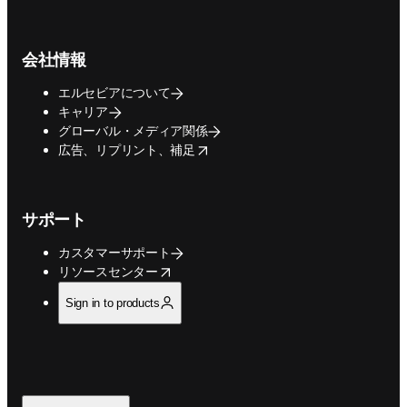
会社情報
エルセビアについて
キャリア
グローバル・メディア関係
opens in new tab/window
広告、リプリント、補足
サポート
カスタマーサポート
opens in new tab/window
リソースセンター
Sign in to products