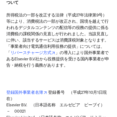
ついて
所得税法の一部を改正する法律（平成27年法律第9号）
等により、消費税法の一部が改正され、国境を越えて行
われるデジタルコンテンツの配信等の役務の提供に係る
消費税の課税関係の見直しが行われました。当該見直し
に伴い、該当するサービスは消費課税対象となります。
「事業者向け電気通信利用役務の提供」については、
opens in new tab/window
「
リバースチャージ方式
」の導入により国外事業者で
あるElsevier B.V.社から役務提供を受ける国内事業者が申
告・納税を行う義務があります。
opens in new tab/window
登録国外事業者名簿
 登録番号　（平成27年10月1日現
在）

Elsevier B.V.    （日本語名称　エルゼビア　ビーブイ）　
－　00021
