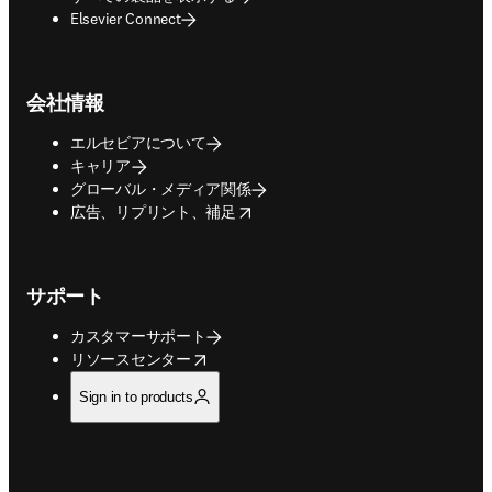
Elsevier Connect
会社情報
エルセビアについて
キャリア
グローバル・メディア関係
opens in new tab/window
広告、リプリント、補足
サポート
カスタマーサポート
opens in new tab/window
リソースセンター
Sign in to products