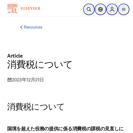
メインのコンテンツにスキップ
検索を開く
ロケーションセレ
Sign in to p
menu
する
Resources
Article
消費税について
2023年12月21日
消費税について
国境を超えた役務の提供に係る消費税の課税の見直しに