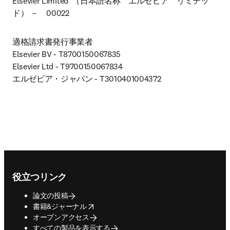
Elsevier Limited  （日本語名称　エルゼビア　リミテッ
ド） －　00022
適格請求書発行事業者

Elsevier BV - T8700150067835

Elsevier Ltd - T9700150067834

エルゼビア・ジャパン - T3010401004372
Footer navigation
役立つリンク
論文の投稿
opens in new tab/window
書籍&ジャーナル
オープンアクセス
すべての製品を表示する