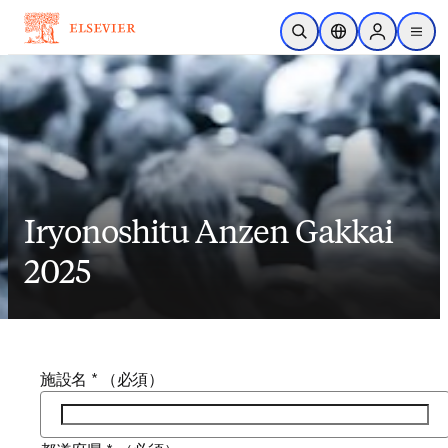
メインのコンテンツにスキップ
検索を開く
ロケーションセレ
Sign in to p
menu
する
Iryonoshitu Anzen Gakkai
2025
施設名
*
（必須）