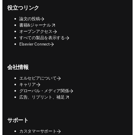
役立つリンク
論文の投稿
opens in new tab/window
書籍&ジャーナル
オープンアクセス
すべての製品を表示する
Elsevier Connect
会社情報
エルセビアについて
キャリア
グローバル・メディア関係
opens in new tab/window
広告、リプリント、補足
サポート
カスタマーサポート