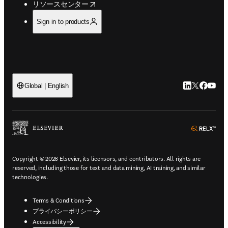
opens in new tab/window
リソースセンター
Sign in to products
LinkedIn
Twitte
Faceb
You
Global | English
ope
Copyright © 2026 Elsevier, its licensors, and contributors. All rights are
reserved, including those for text and data mining, AI training, and similar
technologies.
Terms & Conditions
プライバシーポリシー
Accessibility