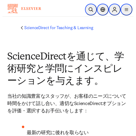
メインのコンテンツにスキップ
検索を開く
ロケーションセレ
Sign in to p
menu
する
ScienceDirect for Teaching & Learning
ScienceDirectを通じて、学
術研究と学問にインスピレ
ーションを与えます。
当社の知識豊富なスタッフが、お客様のニーズについて
時間をかけて話し合い、適切なScienceDirectオプション
を評価・選択するお手伝いをします：
最新の研究に後れを取らない