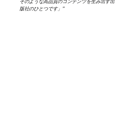
そのような高品質のコンテンツを生み出す出
版社のひとつです」
—George Machovec、エグゼクティブディレクター、
Colorado Alliance of Research Libraries、米国
何か具体的な目指していることがありますか？私たちと
協力して、一緒に知識を共有しましょう
現在お客様の機関に、ScienceDirectのどのオ
少なくとも1つ選択してください
プションをお考えですか？
*
（必須）
フルまたは完全なScienceDirectの購読
ジャーナルに焦点を絞った購読オプションまたはパ
ッケージ（例：大学版、政府版、企業版、サブジェ