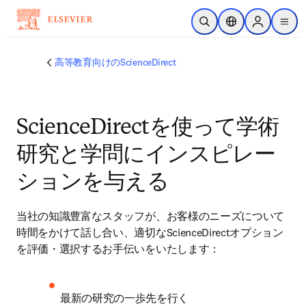
メインのコンテンツにスキップ
検索を開く
ロケーションセレ
Sign in to p
menu
する
高等教育向けのScienceDirect
ScienceDirectを使って学術
研究と学問にインスピレー
ションを与える
当社の知識豊富なスタッフが、お客様のニーズについて
時間をかけて話し合い、適切なScienceDirectオプション
を評価・選択するお手伝いをいたします：
最新の研究の一歩先を行く