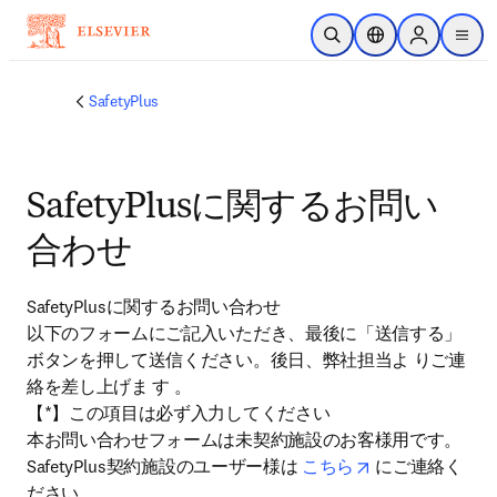
メインのコンテンツにスキップ
検索を開く
ロケーションセレ
Sign in to p
menu
する
SafetyPlus
SafetyPlusに関するお問い
合わせ
﻿SafetyPlusに関するお問い合わせ

以下のフォームにご記入いただき、最後に「送信する」
ボタンを押して送信ください。後日、弊社担当よ りご連
絡を差し上げま す 。

【*】この項目は必ず入力してください

本お問い合わせフォームは未契約施設のお客様用です。
opens in new ta
SafetyPlus契約施設のユーザー様は 
こちら
 にご連絡く
ださい。