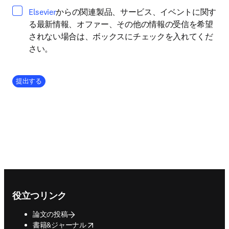
opens in new tab/window
Elsevier
からの関連製品、サービス、イベントに関す
る最新情報、オファー、その他の情報の受信を希望
されない場合は、ボックスにチェックを入れてくだ
さい。
Company Division
提出する
Footer navigation
役立つリンク
論文の投稿
opens in new tab/window
書籍&ジャーナル