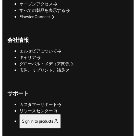
オープンアクセス
すべての製品を表示する
Elsevier Connect
会社情報
エルセビアについて
キャリア
グローバル・メディア関係
opens in new tab/window
広告、リプリント、補足
サポート
カスタマーサポート
opens in new tab/window
リソースセンター
Sign in to products