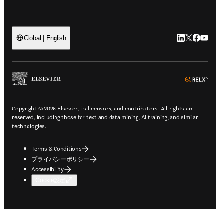
LinkedIn
Twitte
Faceb
You
Global | English
ope
Copyright © 2026 Elsevier, its licensors, and contributors. All rights are
reserved, including those for text and data mining, AI training, and similar
technologies.
Terms & Conditions
プライバシーポリシー
Accessibility
Cookie設定