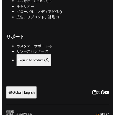
エルセビアについて
キャリア
グローバル・メディア関係
opens in new tab/window
広告、リプリント、補足
サポート
カスタマーサポート
opens in new tab/window
リソースセンター
Sign in to products
LinkedIn
Twitte
Faceb
You
Global | English
ope