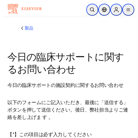
メインのコンテンツにスキップ
検索を開く
ロケーションセレ
Sign in to p
menu
する
製品
今日の臨床サポートに関す
るお問い合わせ
今日の臨床サポートの施設契約に関するお問い合わせ
以下のフォームにご記入いただき、最後に「送信する」
ボタンを押して送信ください。後日、弊社担当よりご連
絡を差し上げま す 。
【*】この項目は必ず入力してください