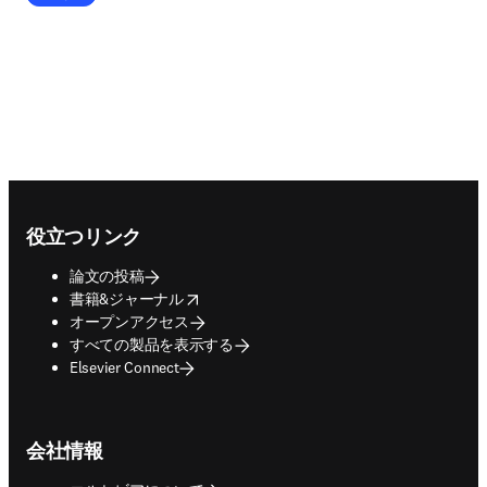
Footer navigation
役立つリンク
論文の投稿
opens in new tab/window
書籍&ジャーナル
オープンアクセス
すべての製品を表示する
Elsevier Connect
会社情報