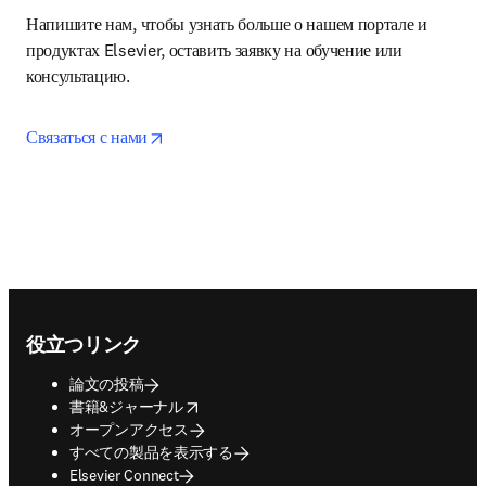
Напишите нам, чтобы узнать больше о нашем портале и 
продуктах Elsevier, оставить заявку на обучение или 
консультацию.
opens in new tab/window
Связаться с нами
Footer navigation
役立つリンク
論文の投稿
opens in new tab/window
書籍&ジャーナル
オープンアクセス
すべての製品を表示する
Elsevier Connect