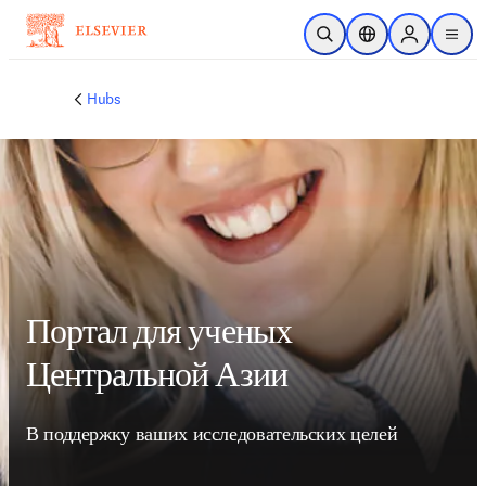
メインのコンテンツにスキップ
検索を開く
ロケーションセレ
Sign in to p
menu
する
Hubs
Портал для ученых
Центральной Азии
В поддержку ваших исследовательских целей