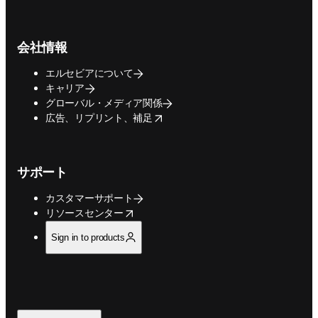
会社情報
エルセビアについて
キャリア
グローバル・メディア関係
opens in new tab/window
広告、リプリント、補足
サポート
カスタマーサポート
opens in new tab/window
リソースセンター
Sign in to products