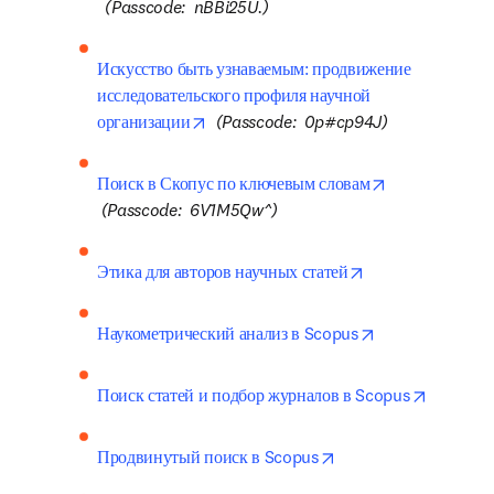
opens in new tab/window
(Passcode:  nBBi25U.)
Искусство быть узнаваемым: продвижение 
исследовательского профиля научной 
opens in new tab/window
организации
(Passcode:  0p#cp94J)
Поиск в Скопус по ключевым словам
opens in new tab/window
(Passcode:  6V1M5Qw^)
opens in new ta
Этика для авторов научных статей
opens in new t
Наукометрический анализ в Scopus
opens in
Поиск статей и подбор журналов в Scopus
opens in new tab/wi
Продвинутый поиск в Scopus