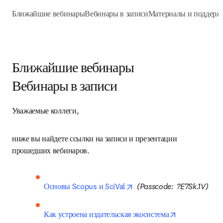
Ближайшие вебинары
Вебинары в записи
Материалы и поддерж
Ближайшие вебинары
Вебинары в записи
Уважаемые коллеги, 
ниже вы найдете ссылки на записи и презентации 
прошедших вебинаров.
opens in new tab/window
Основы Scopus и SciVal
(Passcode:  ?E7Sk.1V)
Как устроена издательская экосистема