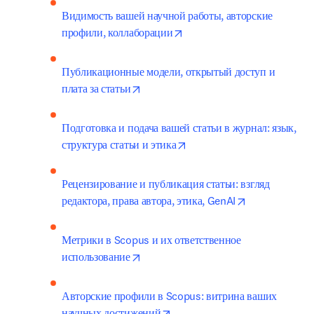
Видимость вашей научной работы, авторские 
opens in new tab/window
профили, коллаборации
Публикационные модели, открытый доступ и 
opens in new tab/window
плата за статьи
Подготовка и подача вашей статьи в журнал: язык, 
opens in new tab/window
структура статьи и этика
Рецензирование и публикация статьи: взгляд 
opens in new 
редактора, права автора, этика, GenAI
Метрики в Scopus и их ответственное 
opens in new tab/window
использование
Авторские профили в Scopus: витрина ваших 
opens in new tab/window
научных достижений