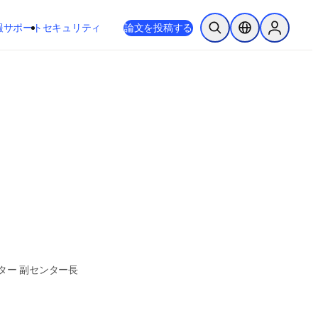
新しいタブ／ウィンドウで開く
opens in new tab/window
報
サポート
セキュリティ
論文を投稿する
検索を開く
ロケーションセレ
Sign in to
ター 副センター長