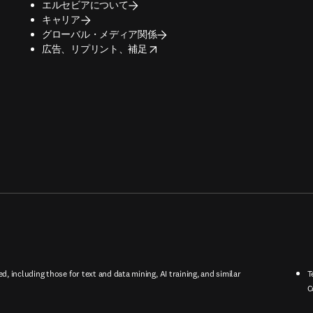
エルセビアについて
キャリア
グローバル・メディア関係
opens in new tab/window
広告、リプリント、補足
ed, including those for text and data mining, AI training, and similar
T
C