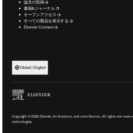
論文の投稿
opens in new tab/window
書籍&ジャーナル
オープンアクセス
すべての製品を表示する
Elsevier Connect
Global | English
Copyright © 2026 Elsevier, its licensors, and contributors. All rights are reserv
technologies.