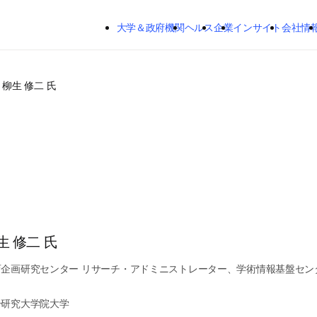
メインのコンテンツにスキップする
大学＆政府機関
ヘルス
企業
インサイト
会社情
柳生 修二 氏
生 修二 氏
育企画研究センター リサーチ・アドミニストレーター、学術情報基盤セン
合研究大学院大学