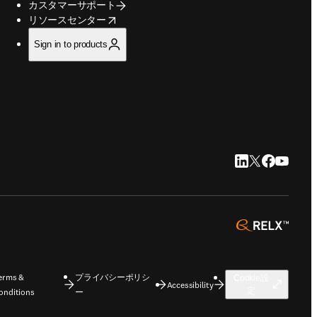
カスタマーサポート
opens in new tab/window
リソースセンター
Sign in to products
LinkedIn 新
Twitter 新
Faceboo
YouTu
opens 
erms &
プライバシーポリシ
Cookie設
Accessibility
定
onditions
ー