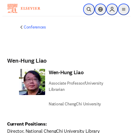
メインのコンテンツにスキップ
検索を開く
ロケーションセレ
Sign in to p
menu
する
Conferences
Wen-Hung Liao
Wen-Hung Liao
Associate Professor/University
Librarian
National ChengChi University
Current Positions:
Director, National ChengChi University Library
