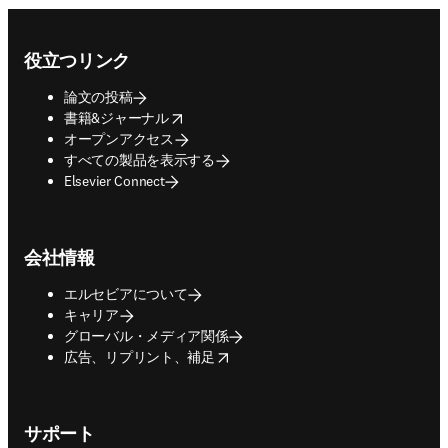
Footer navigation
役立つリンク
論文の投稿
opens in new tab/window
書籍&ジャーナル
オープンアクセス
すべての製品を表示する
Elsevier Connect
会社情報
エルセビアについて
キャリア
グローバル・メディア関係
opens in new tab/window
広告、リプリント、補足
サポート