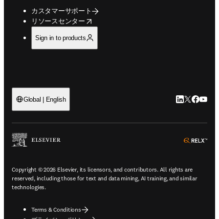
カスタマーサポート
opens in new tab/window
リソースセンター
Sign in to products
LinkedIn
Twitte
Faceb
You
Global | English
ope
Copyright © 2026 Elsevier, its licensors, and contributors. All rights are
reserved, including those for text and data mining, AI training, and similar
technologies.
Terms & Conditions