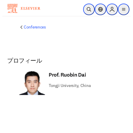
メインのコンテンツにスキップ
検索を開く
ロケーションセレ
Sign in to p
menu
する
Conferences
プロフィール
Prof. Ruobin Dai
Tongji University, China