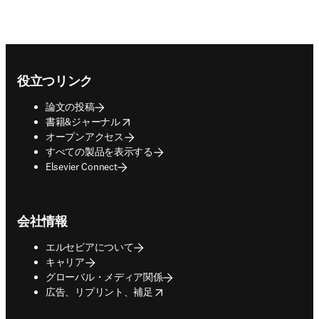
Footer navigation
役立つリンク
論文の投稿
opens in new tab/window
書籍&ジャーナル
オープンアクセス
すべての製品を表示する
Elsevier Connect
会社情報
エルセビアについて
キャリア
グローバル・メディア関係
opens in new tab/window
広告、リプリント、補足