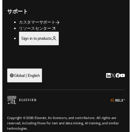
サポート
カスタマーサポート
opens in new tab/window
リソースセンター
Sign in to products
LinkedIn
Twitte
Faceb
You
Global | English
ope
Copyright © 2026 Elsevier, its licensors, and contributors. All rights are
reserved, including those for text and data mining, AI training, and similar
technologies.