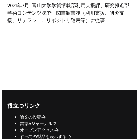
2021年7月- 富山大学学術情報部利用支援課、研究推進部
学術コンテンツ課で、図書館業務（利用支援、研究支
援、リテラシー、リポジトリ運用等）に従事
Footer navigation
役立つリンク
論文の投稿
opens in new tab/window
書籍&ジャーナル
オープンアクセス
すべての製品を表示する