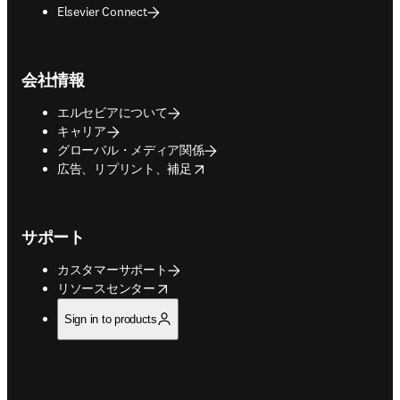
Elsevier Connect
会社情報
エルセビアについて
キャリア
グローバル・メディア関係
opens in new tab/window
広告、リプリント、補足
サポート
カスタマーサポート
opens in new tab/window
リソースセンター
Sign in to products