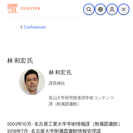
メインのコンテンツにスキップ
検索を開く
ロケーションセレ
Sign in to p
menu
する
Conferences
林 和宏 氏
林 和宏 氏
課長補佐
富山大学研究推進部学術コンテンツ
課（附属図書館）
2002年10月- 名古屋工業大学学術情報課（附属図書館）

2018年7月- 名古屋大学附属図書館情報管理課
