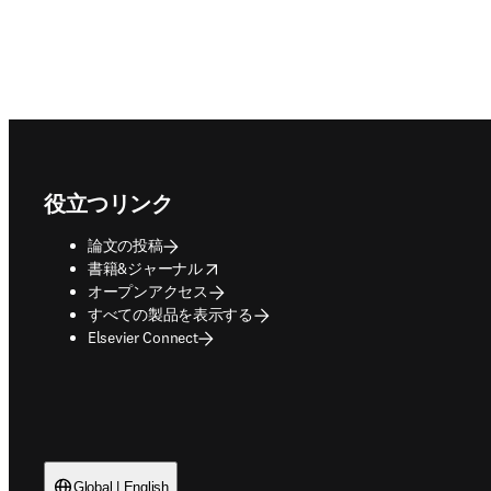
Footer navigation
役立つリンク
論文の投稿
opens in new tab/window
書籍&ジャーナル
オープンアクセス
すべての製品を表示する
Elsevier Connect
Global | English