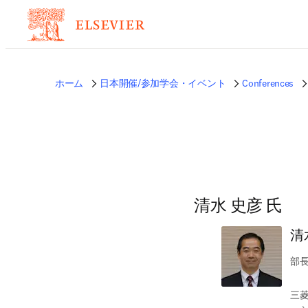
ホーム
日本開催/参加学会・イベント
Conferences
清水 史彦 氏
清
部
三菱