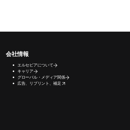
会社情報
エルセビアについて
キャリア
グローバル・メディア関係
opens in new tab/window
広告、リプリント、補足