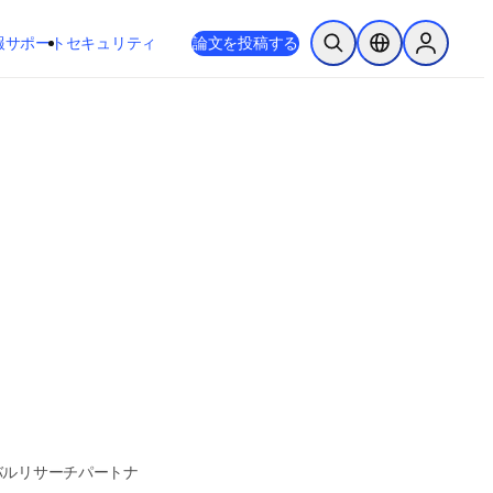
新しいタブ／ウィンドウで開く
opens in new tab/window
報
サポート
セキュリティ
論文を投稿する
検索を開く
ロケーションセレ
Sign in to
バルリサーチパートナ