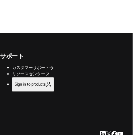
サポート
カスタマーサポート
opens in new tab/window
リソースセンター
Sign in to products
LinkedIn 新
Twitter 新
Faceboo
YouTu