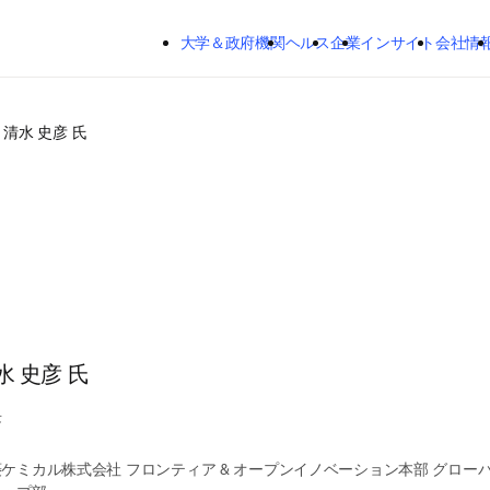
メインのコンテンツにスキップする
大学＆政府機関
ヘルス
企業
インサイト
会社情
清水 史彦 氏
水 史彦 氏
長
ケミカル株式会社 フロンティア & オープンイノベーション本部 グロー