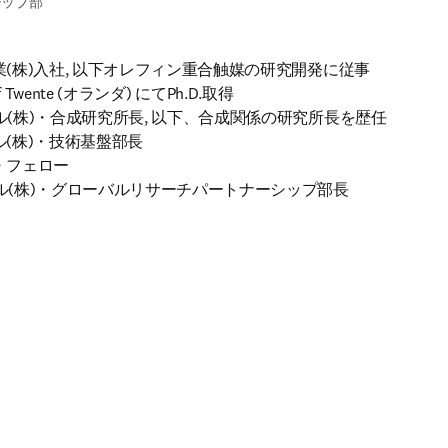
シップ部
工業(株)入社, 以下オレフィン重合触媒の研究開発に従事

 of Twente (オランダ) にてPh.D.取得

ミカル(株)・合成研究所長, 以下、合成関係の研究所長を歴任

カル(株)・技術基盤部長

・フェロー

ミカル(株)・グローバルリサーチパートナーシップ部長