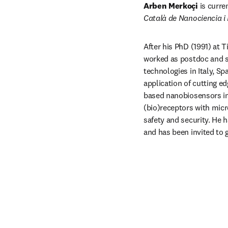
Arben Merkoçi
 is curr
Català de Nanociencia i
After his PhD (1991) at T
worked as postdoc and se
technologies in Italy, Sp
application of cutting e
based nanobiosensors inv
(bio)receptors with micr
safety and security. He 
and has been invited to 