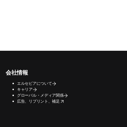
会社情報
エルセビアについて
キャリア
グローバル・メディア関係
opens in new tab/window
広告、リプリント、補足