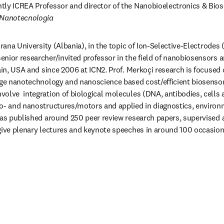
ently ICREA Professor and director of the Nanobioelectronics & Bio
 Nanotecnologia
irana University (Albania), in the topic of Ion-Selective-Electrodes (
nior researcher/invited professor in the field of nanobiosensors a
ain, USA and since 2006 at ICN2. Prof. Merkoçi research is focused 
dge nanotechnology and nanoscience based cost/efficient biosensor
olve  integration of biological molecules (DNA, antibodies, cells
o- and nanostructures/motors and applied in diagnostics, environ
has published around 250 peer review research papers, supervised
give plenary lectures and keynote speeches in around 100 occasions