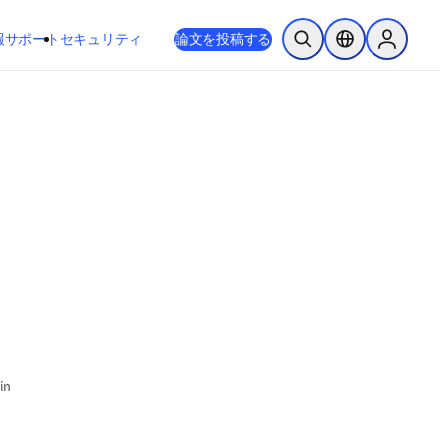
新しいタブ／ウィンドウで開く
opens in new tab/window
報
サポート
セキュリティ
論文を投稿する
検索を開く
ロケーションセレ
Sign in to
in