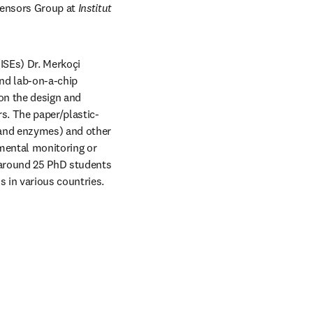
sensors Group at 
Institut 
ISEs) Dr. Merkoçi 
nd lab-on-a-chip 
on the design and 
s. The paper/plastic-
 and enzymes) and other 
mental monitoring or 
 around 25 PhD students 
 in various countries.