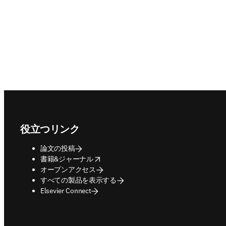
Footer navigation
役立つリンク
論文の投稿
opens in new tab/window
書籍&ジャーナル
オープンアクセス
すべての製品を表示する
Elsevier Connect