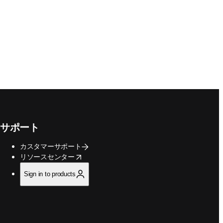
サポート
カスタマーサポート
opens in new tab/window
リソースセンター
Sign in to products