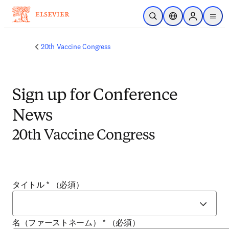
メインのコンテンツにスキップ
検索を開く
ロケーションセレ
Sign in to p
menu
する
20th Vaccine Congress
Sign up for Conference
News
20th Vaccine Congress
タイトル
*
（必須）
名（ファーストネーム）
*
（必須）