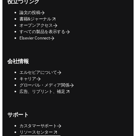
役立つリンク
論文の投稿
opens in new tab/window
書籍&ジャーナル
オープンアクセス
すべての製品を表示する
Elsevier Connect
会社情報
エルセビアについて
キャリア
グローバル・メディア関係
opens in new tab/window
広告、リプリント、補足
サポート
カスタマーサポート
opens in new tab/window
リソースセンター