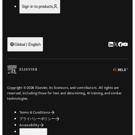
Sign in to products
LinkedIn
Twitte
Faceb
You
Global | English
ope
Copyright © 2026 Elsevier, its licensors, and contributors. All rights are
reserved, including those for text and data mining, AI training, and similar
technologies.
Terms & Conditions
プライバシーポリシー
Accessibility
Cookie設定