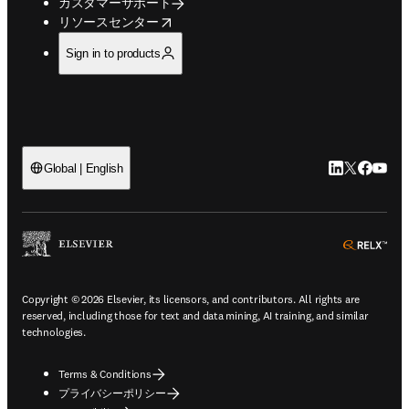
カスタマーサポート
opens in new tab/window
リソースセンター
Sign in to products
LinkedIn
Twitte
Faceb
You
Global | English
ope
Copyright © 2026 Elsevier, its licensors, and contributors. All rights are
reserved, including those for text and data mining, AI training, and similar
technologies.
Terms & Conditions
プライバシーポリシー