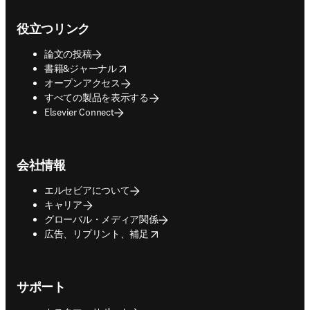
Footer navigation
役立つリンク
論文の投稿
opens in new tab/window
書籍&ジャーナル
オープンアクセス
すべての製品を表示する
Elsevier Connect
会社情報
エルセビアについて
キャリア
グローバル・メディア関係
opens in new tab/window
広告、リプリント、補足
サポート