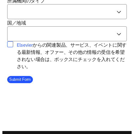
所属機関のタイプ
国／地域
opens in new tab/window
Elsevier
からの関連製品、サービス、イベントに関す
る最新情報、オファー、その他の情報の受信を希望
されない場合は、ボックスにチェックを入れてくだ
さい。
Company Division
Submit Form