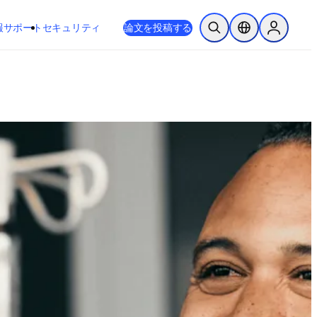
新しいタブ／ウィンドウで開く
opens in new tab/window
報
サポート
セキュリティ
論文を投稿する
検索を開く
ロケーションセレ
Sign in to