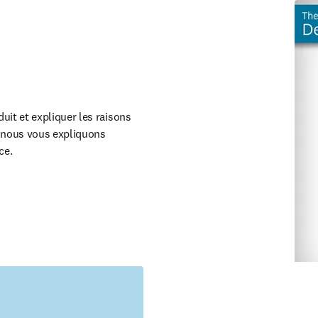
it et expliquer les raisons 
pens in new tab/window
 nous vous expliquons 
ce.