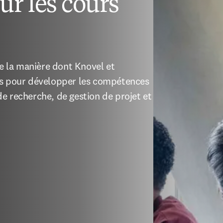
ur les cours
 la manière dont Knovel et 
sés pour développer les compétences 
e recherche, de gestion de projet et 