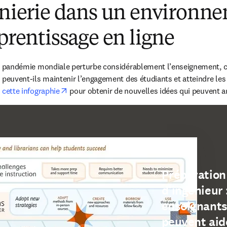
nierie dans un environn
prentissage en ligne
a pandémie mondiale perturbe considérablement l’enseignement, c
peuvent-ils maintenir l’engagement des étudiants et atteindre les 
opens in new tab/window
 cette infographie
 pour obtenir de nouvelles idées qui peuvent 
Préparation 
d’ingénieur
enseignants
peuvent aide