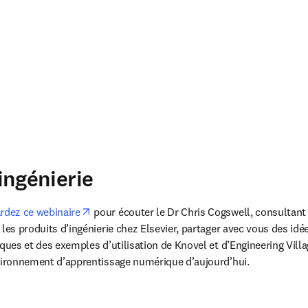
ingénierie
opens in new tab/window
rdez ce webinaire
 pour écouter le Dr Chris Cogswell, consultant c
 les produits d’ingénierie chez Elsevier, partager avec vous des idée
iques et des exemples d’utilisation de Knovel et d’Engineering Villa
vironnement d’apprentissage numérique d’aujourd’hui.