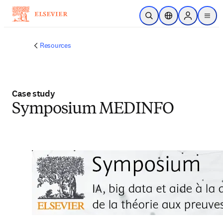
Passer au contenu principal
Ouvrir la recherche
Sélecteur de locali
Sign in to p
menu
Resources
Case study
Symposium MEDINFO