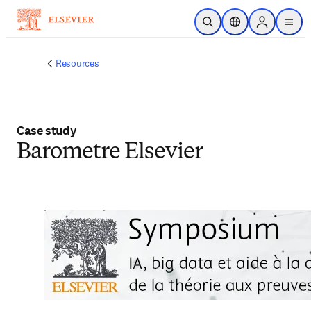
Passer au contenu principal
Ouvrir la recherche
Sélecteur de locali
Sign in to p
menu
Resources
Case study
Barometre Elsevier