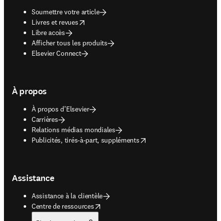
Soumettre votre article
opens in new tab/window
Livres et revues
Libre accès
Afficher tous les produits
Elsevier Connect
À propos
À propos d’Elsevier
Carrières
Relations médias mondiales
opens in new tab/window
Publicités, tirés-à-part, suppléments
Assistance
Assistance à la clientèle
opens in new tab/window
Centre de ressources