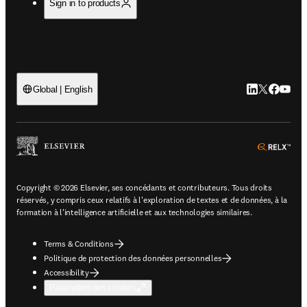
Sign in to products
LinkedIn S’ouv
Twitter S’ou
Facebook 
YouTub
Global | English
ope
Copyright © 2026 Elsevier, ses concédants et contributeurs. Tous droits
réservés, y compris ceux relatifs à l'exploration de textes et de données, à la
formation à l'intelligence artificielle et aux technologies similaires.
Terms & Conditions
Politique de protection des données personnelles
Accessibility
Paramètres des cookies