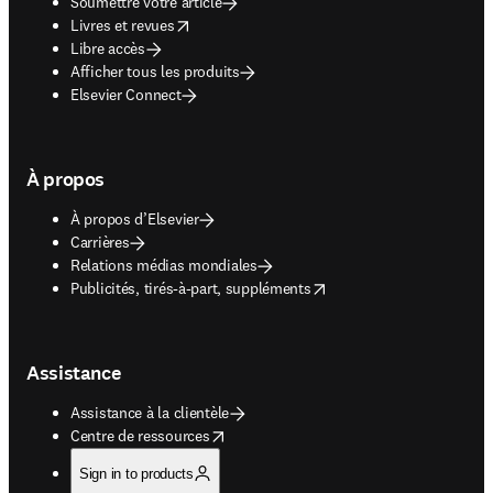
Soumettre votre article
opens in new tab/window
Livres et revues
Libre accès
Afficher tous les produits
Elsevier Connect
À propos
À propos d’Elsevier
Carrières
Relations médias mondiales
opens in new tab/window
Publicités, tirés-à-part, suppléments
Assistance
Assistance à la clientèle
opens in new tab/window
Centre de ressources
Sign in to products