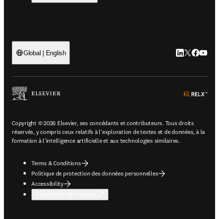
LinkedIn S’ouv
Twitter S’ou
Facebook 
YouTub
Global | English
ope
Copyright © 2026 Elsevier, ses concédants et contributeurs. Tous droits
réservés, y compris ceux relatifs à l'exploration de textes et de données, à la
formation à l'intelligence artificielle et aux technologies similaires.
Terms & Conditions
Politique de protection des données personnelles
Accessibility
Paramètres des cookies