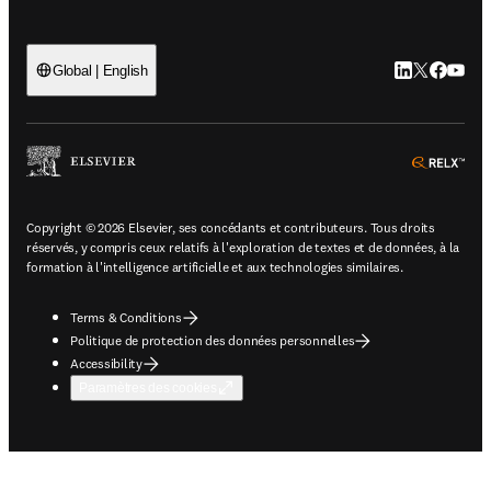
LinkedIn S’ouv
Twitter S’ou
Facebook 
YouTub
Global | English
ope
Copyright © 2026 Elsevier, ses concédants et contributeurs. Tous droits
réservés, y compris ceux relatifs à l'exploration de textes et de données, à la
formation à l'intelligence artificielle et aux technologies similaires.
Terms & Conditions
Politique de protection des données personnelles
Accessibility
Paramètres des cookies