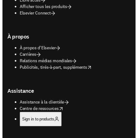
Afficher tous les produits
Elsevier Connect
À propos
À propos d’Elsevier
Carrières
Relations médias mondiales
opens in new tab/window
Publicités, tirés-à-part, suppléments
Assistance
Assistance à la clientèle
opens in new tab/window
Centre de ressources
Sign in to products