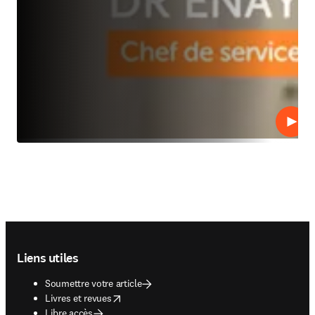
Lire
Footer navigation
Liens utiles
Soumettre votre article
opens in new tab/window
Livres et revues
Libre accès