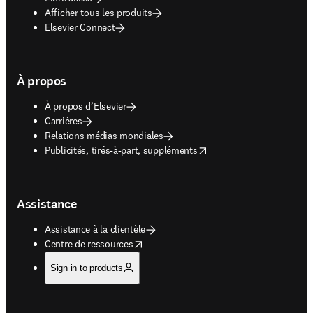
Afficher tous les produits
Elsevier Connect
À propos
À propos d’Elsevier
Carrières
Relations médias mondiales
opens in new tab/window
Publicités, tirés-à-part, suppléments
Assistance
Assistance à la clientèle
opens in new tab/window
Centre de ressources
Sign in to products