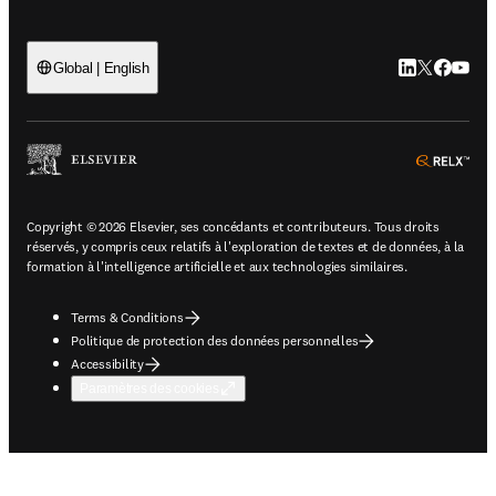
LinkedIn S’ouv
Twitter S’ou
Facebook 
YouTub
Global | English
ope
Copyright © 2026 Elsevier, ses concédants et contributeurs. Tous droits
réservés, y compris ceux relatifs à l'exploration de textes et de données, à la
formation à l'intelligence artificielle et aux technologies similaires.
Terms & Conditions
Politique de protection des données personnelles
Accessibility
Paramètres des cookies