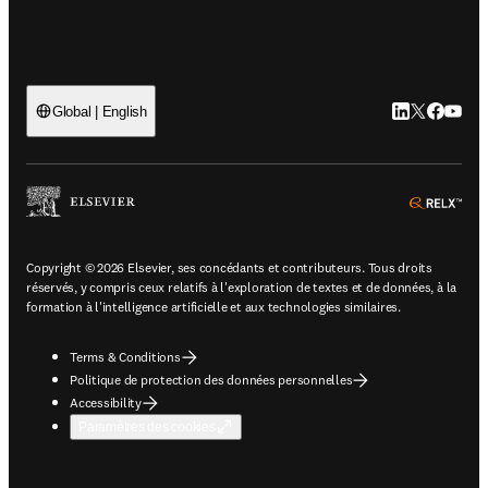
LinkedIn S’ouv
Twitter S’ou
Facebook 
YouTub
Global | English
ope
Copyright © 2026 Elsevier, ses concédants et contributeurs. Tous droits
réservés, y compris ceux relatifs à l'exploration de textes et de données, à la
formation à l'intelligence artificielle et aux technologies similaires.
Terms & Conditions
Politique de protection des données personnelles
Accessibility
Paramètres des cookies