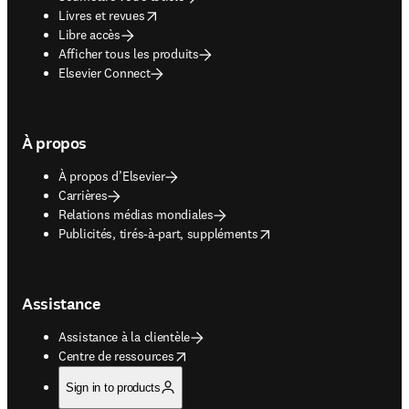
opens in new tab/window
Livres et revues
Libre accès
Afficher tous les produits
Elsevier Connect
À propos
À propos d’Elsevier
Carrières
Relations médias mondiales
opens in new tab/window
Publicités, tirés-à-part, suppléments
Assistance
Assistance à la clientèle
opens in new tab/window
Centre de ressources
Sign in to products