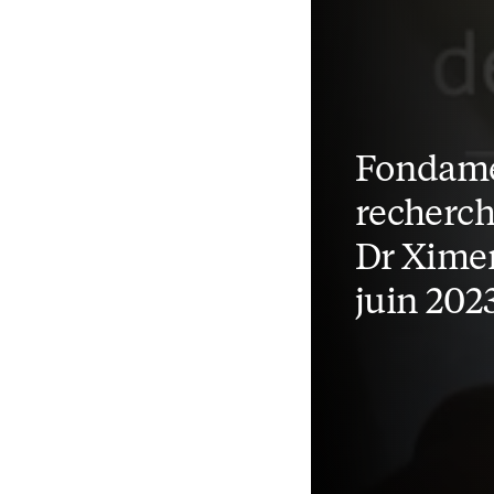
Fondame
recherch
Dr Ximen
juin 202