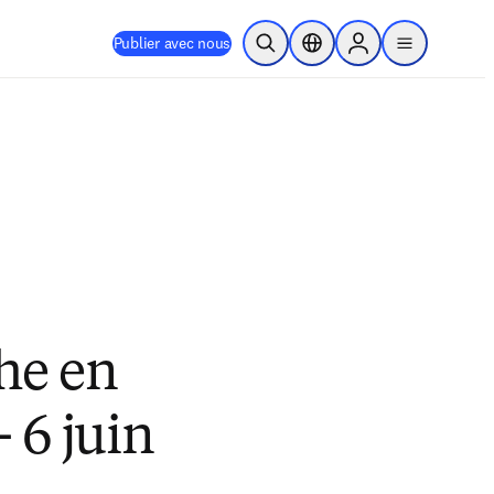
Publier avec nous
Ouvrir la recherche
Sélecteur de localisation
Sign in to products
menu
he en
 6 juin