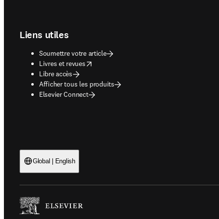
Footer navigation
Liens utiles
Soumettre votre article
opens in new tab/window
Livres et revues
Libre accès
Afficher tous les produits
Elsevier Connect
Global | English