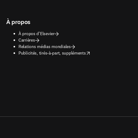
À propos
À propos d’Elsevier
Carrières
Relations médias mondiales
opens in new tab/window
Publicités, tirés-à-part, suppléments