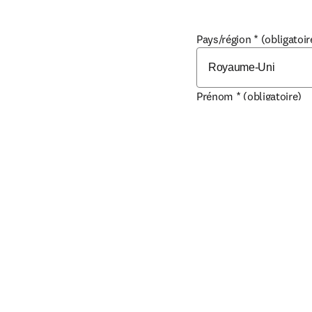
Pays/région
*
(obligatoir
Prénom
*
(obligatoire)
Nom
*
(obligatoire)
Adresse e-mail professi
Fonction
*
(obligatoire)