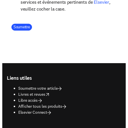
opens in 
services et événements pertinents de
Elsevier
,
veuillez cocher la case.
Company Division
Soumettre
Footer navigation
Liens utiles
Soumettre votre article
opens in new tab/window
Livres et revues
Libre accès
Afficher tous les produits
Elsevier Connect