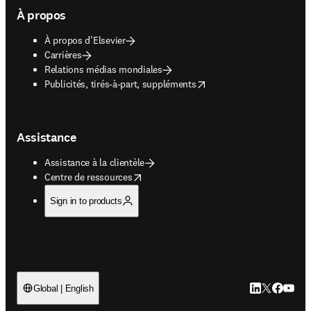
À propos
À propos d’Elsevier
Carrières
Relations médias mondiales
opens in new tab/window
Publicités, tirés-à-part, suppléments
Assistance
Assistance à la clientèle
opens in new tab/window
Centre de ressources
Sign in to products
LinkedIn S’ouv
Twitter S’ou
Facebook 
YouTub
Global | English