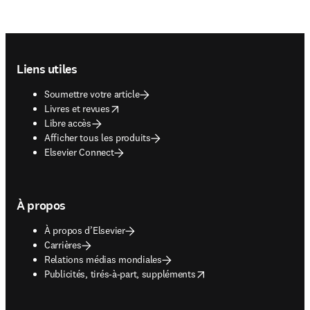
Footer navigation
Liens utiles
Soumettre votre article
opens in new tab/window
Livres et revues
Libre accès
Afficher tous les produits
Elsevier Connect
À propos
À propos d’Elsevier
Carrières
Relations médias mondiales
opens in new tab/window
Publicités, tirés-à-part, suppléments