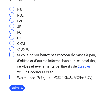
NS
NSL
PoC
SP
PC
CK
CKAI
その他.
Si vous ne souhaitez pas recevoir de mises à jour,
d'offres et d'autres informations sur les produits,
opens in 
services et événements pertinents de
Elsevier
,
veuillez cocher la case.
Warm Leadではない（各種ご案内の登録のみ）
Company Division
提出する