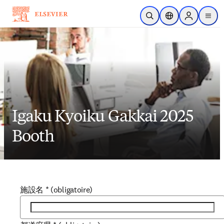
Passer au contenu principal
Ouvrir la recherche
Sélecteur de locali
Sign in to p
menu
Igaku Kyoiku Gakkai 2025
Booth
施設名
*
(obligatoire)