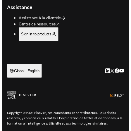
Assistance
Assistance à la clientèle
opens in new tab/window
Centre de ressources
Sign in to products
LinkedIn S’ouv
Twitter S’ou
Facebook 
YouTub
Global | English
ope
Copyright © 2026 Elsevier, ses concédants et contributeurs. Tous droits
réservés, y compris ceux relatifs à l'exploration de textes et de données, à la
formation à l'intelligence artificielle et aux technologies similaires.