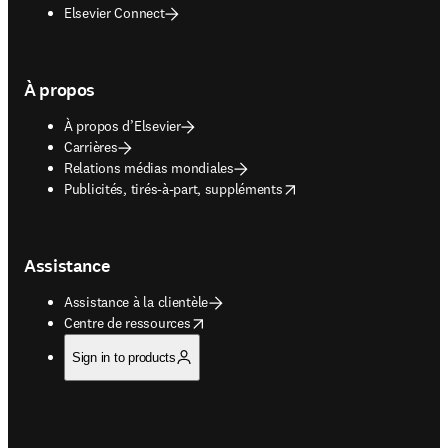
Elsevier Connect
À propos
À propos d’Elsevier
Carrières
Relations médias mondiales
opens in new tab/window
Publicités, tirés-à-part, suppléments
Assistance
Assistance à la clientèle
opens in new tab/window
Centre de ressources
Sign in to products