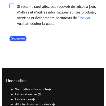
Si vous ne souhaitez pas recevoir de mises à jour,
d'offres et d'autres informations sur les produits,
opens in 
services et événements pertinents de
Elsevier
,
veuillez cocher la case.
Company Division
Soumettre
Footer navigation
Liens utiles
Soumettre votre article
opens in new tab/window
Livres et revues
Libre accès
Afficher tous les produits