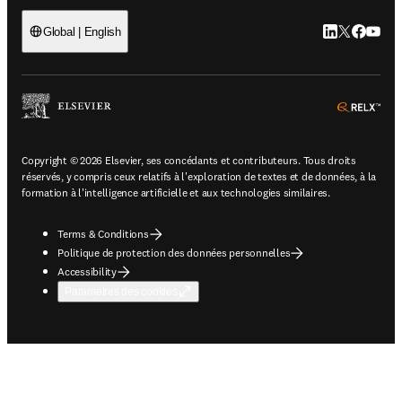
LinkedIn S’ouv
Twitter S’ou
Facebook 
YouTub
Global | English
ope
Copyright © 2026 Elsevier, ses concédants et contributeurs. Tous droits
réservés, y compris ceux relatifs à l'exploration de textes et de données, à la
formation à l'intelligence artificielle et aux technologies similaires.
Terms & Conditions
Politique de protection des données personnelles
Accessibility
Paramètres des cookies