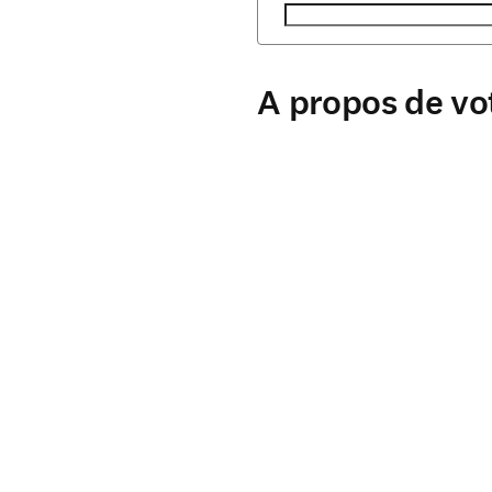
A propos de vo
établissement
*
(obligatoire)
Type d'établissement
*
(obligat
Ville
*
(obligatoire)
Pays/région
*
(obligatoire)