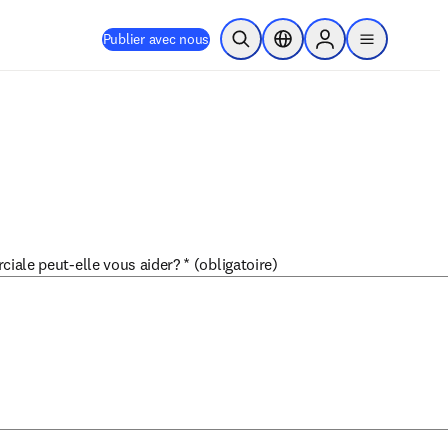
Publier avec nous
Ouvrir la recherche
Sélecteur de localisation
Sign in to products
menu
ale peut-elle vous aider?
*
(obligatoire)