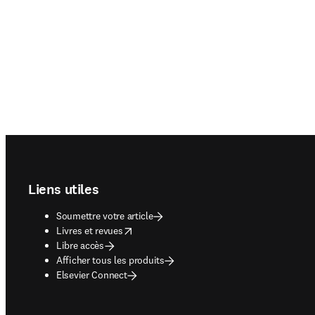
Footer navigation
Liens utiles
Soumettre votre article
opens in new tab/window
Livres et revues
Libre accès
Afficher tous les produits
Elsevier Connect