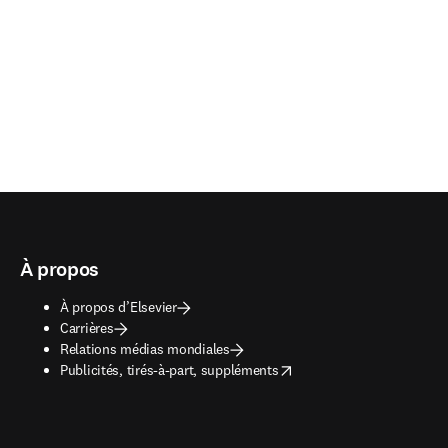
À propos
À propos d’Elsevier
Carrières
Relations médias mondiales
opens in new tab/window
Publicités, tirés-à-part, suppléments