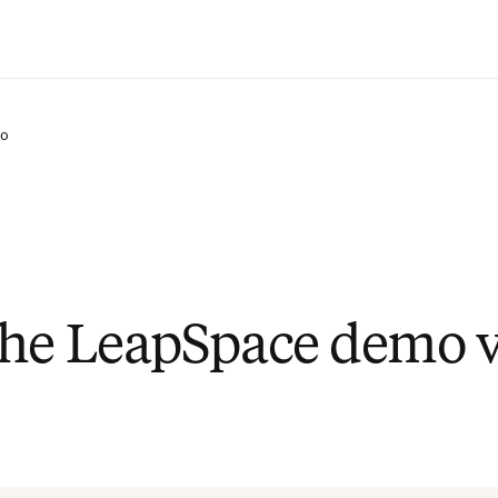
Passer au contenu principal
mo
he LeapSpace demo 