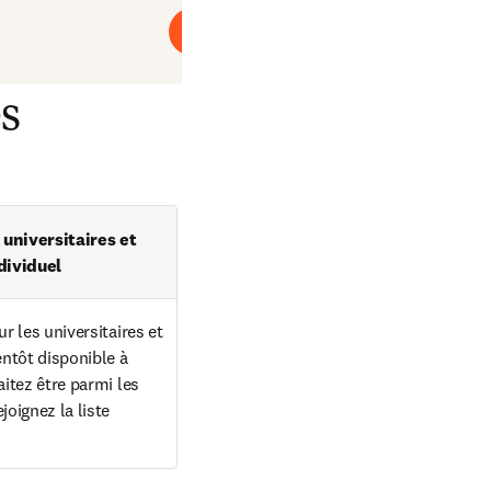
Lire
s
universitaires et 
dividuel
r les universitaires et 
entôt disponible à 
itez être parmi les 
oignez la liste 