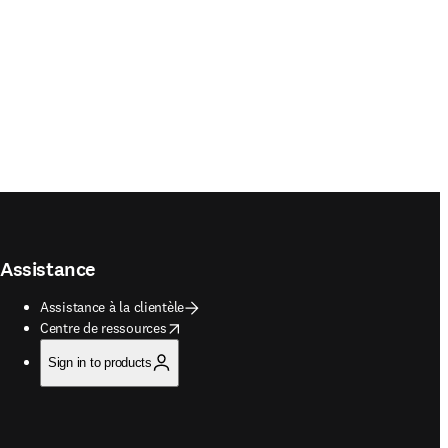
Assistance
Assistance à la clientèle
opens in new tab/window
Centre de ressources
Sign in to products