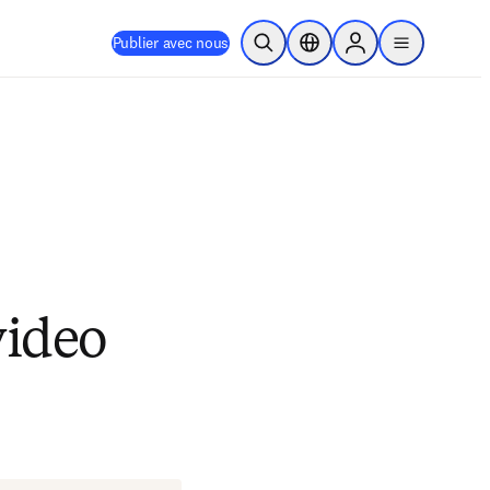
Publier avec nous
Ouvrir la recherche
Sélecteur de localisation
Sign in to products
menu
video