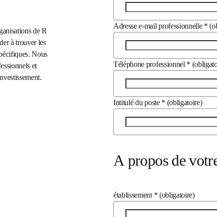
la
Adresse e-mail professionnelle
, les 
Téléphone professionnel
*
(obli
 dont Elsevier 
l’IA, et à les 
me de données, 
Intitulé du poste
*
(obligatoire)
 axées sur 
A propos de vo
établissement
*
(obligatoire)