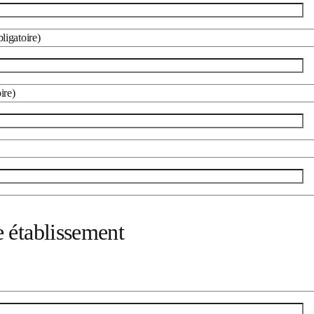
*
(obligatoire)
gatoire)
tre établissement