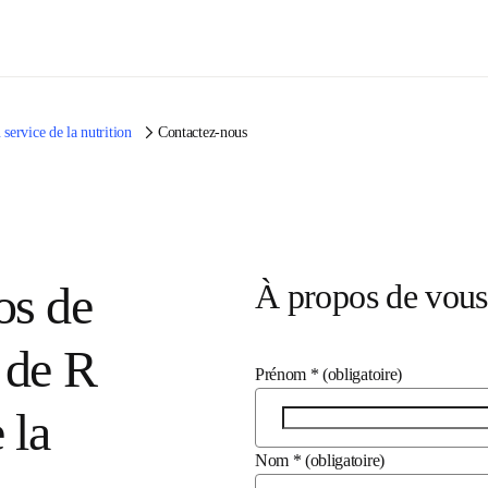
Passer au contenu principal
on au service de la nutrition
Contactez-nous
À propos de vo
ins
Prénom
*
(obligatoire)
D
Nom
*
(obligatoire)