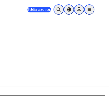
Publier avec nous
Ouvrir la recherche
Sélecteur de localisation
Sign in to products
menu
us