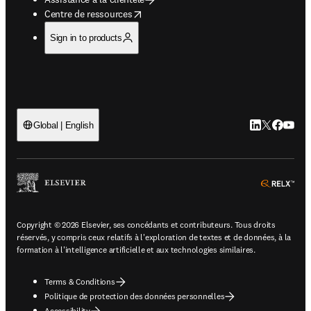
opens in new tab/window
Centre de ressources
Sign in to products
LinkedIn S’ouv
Twitter S’ou
Facebook 
YouTub
Global | English
ope
Copyright © 2026 Elsevier, ses concédants et contributeurs. Tous droits
réservés, y compris ceux relatifs à l'exploration de textes et de données, à la
formation à l'intelligence artificielle et aux technologies similaires.
Terms & Conditions
Politique de protection des données personnelles
Accessibility