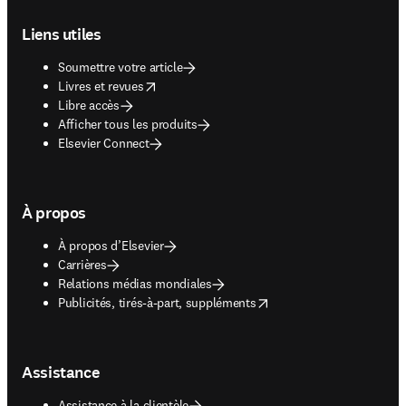
Footer navigation
Liens utiles
Soumettre votre article
opens in new tab/window
Livres et revues
Libre accès
Afficher tous les produits
Elsevier Connect
À propos
À propos d’Elsevier
Carrières
Relations médias mondiales
opens in new tab/window
Publicités, tirés-à-part, suppléments
Assistance
Assistance à la clientèle