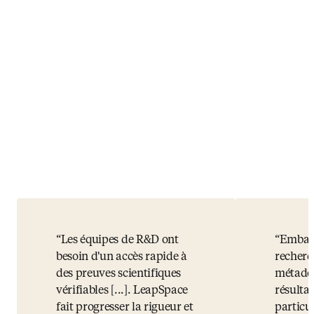
Les équipes de R&D ont
Embase
besoin d'un accès rapide à
recherch
des preuves scientifiques
métadon
vérifiables [...]. LeapSpace
résulta
fait progresser la rigueur et
particul