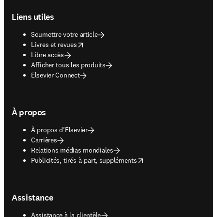
Liens utiles
Soumettre votre article
opens in new tab/window
Livres et revues
Libre accès
Afficher tous les produits
Elsevier Connect
À propos
À propos d’Elsevier
Carrières
Relations médias mondiales
opens in new tab/window
Publicités, tirés-à-part, suppléments
Assistance
Assistance à la clientèle