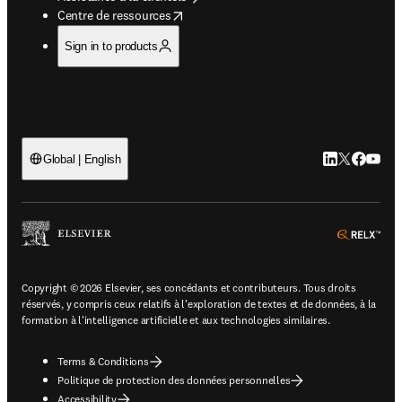
opens in new tab/window
Centre de ressources
Sign in to products
LinkedIn S’ouv
Twitter S’ou
Facebook 
YouTub
Global | English
ope
Copyright © 2026 Elsevier, ses concédants et contributeurs. Tous droits
réservés, y compris ceux relatifs à l'exploration de textes et de données, à la
formation à l'intelligence artificielle et aux technologies similaires.
Terms & Conditions
Politique de protection des données personnelles
Accessibility