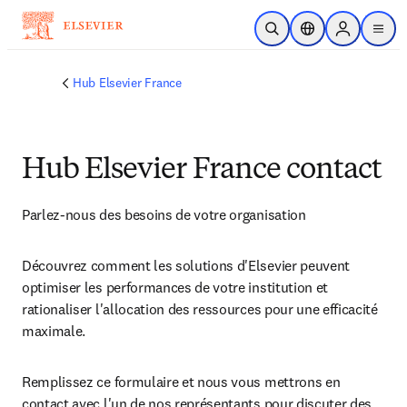
Passer au contenu principal
Ouvrir la recherche
Sélecteur de locali
Sign in to p
menu
Hub Elsevier France
Hub Elsevier France contact
Parlez-nous des besoins de votre organisation 
Découvrez comment les solutions d'Elsevier peuvent 
optimiser les performances de votre institution et 
rationaliser l'allocation des ressources pour une efficacité 
maximale. 
Remplissez ce formulaire et nous vous mettrons en 
contact avec l'un de nos représentants pour discuter des 