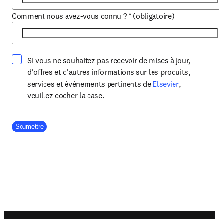
Comment nous avez-vous connu ?
*
(obligatoire)
Si vous ne souhaitez pas recevoir de mises à jour,
d'offres et d'autres informations sur les produits,
opens in ne
services et événements pertinents de
Elsevier
,
veuillez cocher la case.
Company Division
Soumettre
Footer navigation