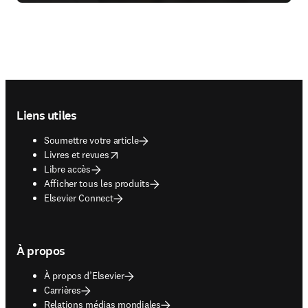
Footer navigation
Liens utiles
Soumettre votre article
opens in new tab/window
Livres et revues
Libre accès
Afficher tous les produits
Elsevier Connect
À propos
À propos d’Elsevier
Carrières
Relations médias mondiales