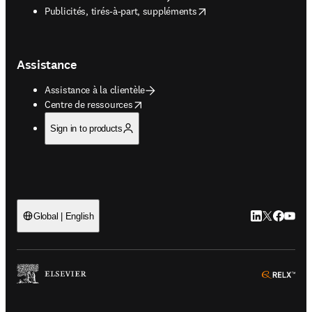
opens in new tab/window
Publicités, tirés-à-part, suppléments
Assistance
Assistance à la clientèle
opens in new tab/window
Centre de ressources
Sign in to products
LinkedIn S’ouv
Twitter S’ou
Facebook 
YouTub
Global | English
ope