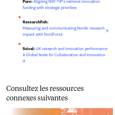
Pure: 
Aligning NSF-TIP’s national innovation 
funding with strategic priorities
Researchfish: 
ope
Measuring and communicating Nordic research 
impact with NordForsk
Scival:
UK research and innovation performance: 
A Global Node for Collaboration and Innovation
opens in new tab/window
Consultez les ressources
connexes suivantes