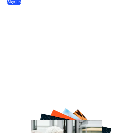
(
S’ouvre dans une nouvelle fenêtre
)
Sign up