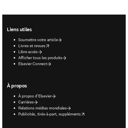
Footer navigation
Liens utiles
Soumettre votre article
opens in new tab/window
Livres et revues
Libre accès
Afficher tous les produits
Elsevier Connect
À propos
À propos d’Elsevier
Carrières
Relations médias mondiales
opens in new tab/window
Publicités, tirés-à-part, suppléments