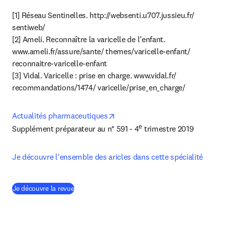
[1] Réseau Sentinelles. http://websenti.u707.jussieu.fr/ 
sentiweb/

[2] Ameli. Reconnaître la varicelle de l’enfant. 
www.ameli.fr/assure/sante/ themes/varicelle-enfant/ 
reconnaitre-varicelle-enfant

[3] Vidal. Varicelle : prise en charge. www.vidal.fr/ 
recommandations/1474/ varicelle/prise_en_charge/
opens in new tab/window
Actualités pharmaceutiques
e
Supplément préparateur au n° 591 - 4
 trimestre 2019
Je découvre l'ensemble des aricles dans cette spécialité
(
S’ouvre dans une nouvelle fenêtre
)
Je découvre la revue