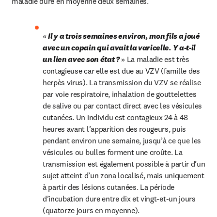
maladie dure en moyenne deux semaines.
« 
Il y a trois semaines environ, mon fils a joué 
avec un copain qui avait la varicelle. Y a-t-il 
un lien avec son état ?
 » La maladie est très 
contagieuse car elle est due au VZV (famille des 
herpès virus). La transmission du VZV se réalise 
par voie respiratoire, inhalation de gouttelettes 
de salive ou par contact direct avec les vésicules 
cutanées. Un individu est contagieux 24 à 48 
heures avant l’apparition des rougeurs, puis 
pendant environ une semaine, jusqu’à ce que les 
vésicules ou bulles forment une croûte. La 
transmission est également possible à partir d’un 
sujet atteint d’un zona localisé, mais uniquement 
à partir des lésions cutanées. La période 
d’incubation dure entre dix et vingt-et-un jours 
(quatorze jours en moyenne).