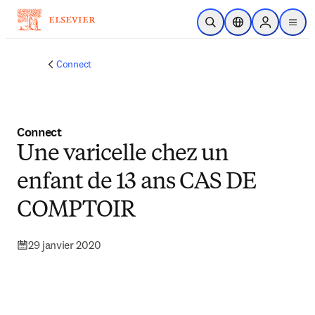
Passer au contenu principal
Ouvrir la recherche
Sélecteur de locali
Sign in to p
menu
Connect
Connect
Une varicelle chez un
enfant de 13 ans CAS DE
COMPTOIR
29 janvier 2020