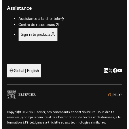
Assistance
Assistance à la clientèle
opens in new tab/window
Centre de ressources
Sign in to products
LinkedIn S’ouv
Twitter S’ou
Facebook 
YouTub
Global | English
ope
Copyright © 2026 Elsevier, ses concédants et contributeurs. Tous droits
réservés, y compris ceux relatifs à l'exploration de textes et de données, à la
formation à l'intelligence artificielle et aux technologies similaires.