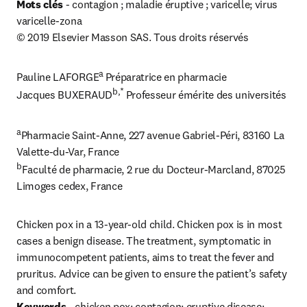
Mots clés 
- contagion ; maladie éruptive ; varicelle; virus 
varicelle-zona

© 2019 Elsevier Masson SAS. Tous droits réservés
a 
Pauline LAFORGE
Préparatrice en pharmacie

b,* 
Jacques BUXERAUD
Professeur émérite des universités
a
Pharmacie Saint-Anne, 227 avenue Gabriel-Péri, 83160 La 
b
Faculté de pharmacie, 2 rue du Docteur-Marcland, 87025 
Limoges cedex, France
Chicken pox in a 13-year-old child. Chicken pox is in most 
cases a benign disease. The treatment, symptomatic in 
immunocompetent patients, aims to treat the fever and 
pruritus. Advice can be given to ensure the patient’s safety 
Keywords
 - chicken pox; contagion; eruptive disease; 