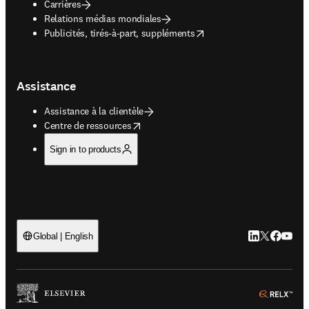
Carrières
Relations médias mondiales
opens in new tab/window
Publicités, tirés-à-part, suppléments
Assistance
Assistance à la clientèle
opens in new tab/window
Centre de ressources
Sign in to products
LinkedIn S’ouv
Twitter S’ou
Facebook 
YouTub
Global | English
ope