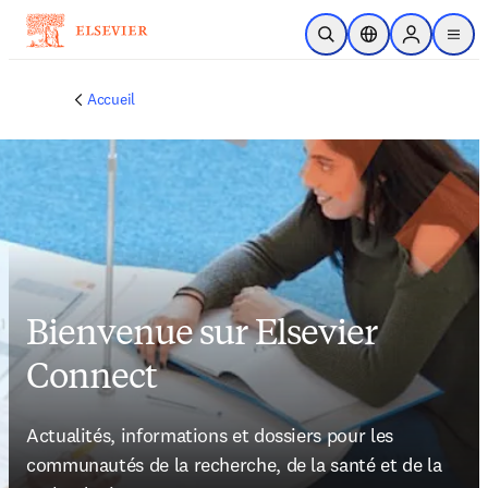
Passer au contenu principal
Ouvrir la recherche
Sélecteur de locali
Sign in to p
menu
Accueil
Bienvenue sur Elsevier
Connect
Actualités, informations et dossiers pour les 
communautés de la recherche, de la santé et de la 