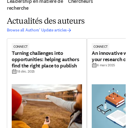
Leadership en matière de
Chercheurs
recherche
Actualités des auteurs
Browse all Authors’ Update articles
CONNECT
CONNECT
Turning challenges into
An innovative w
opportunities: helping authors
your research cr
find the right place to publish
6 mars 2025
18 déc. 2025