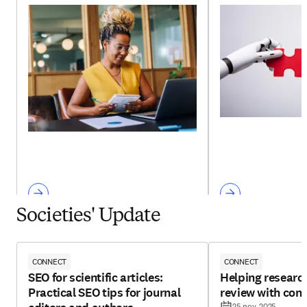
Societies' Update
CONNECT
CONNECT
SEO for scientific articles:
Helping research
Practical SEO tips for journal
review with con
25 nov. 2025