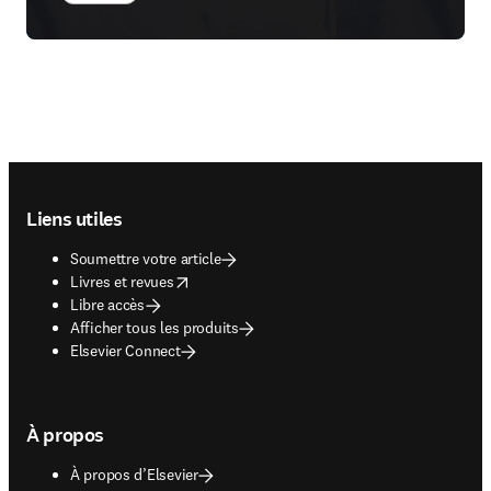
Footer navigation
Liens utiles
Soumettre votre article
opens in new tab/window
Livres et revues
Libre accès
Afficher tous les produits
Elsevier Connect
À propos
À propos d’Elsevier