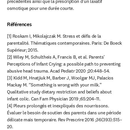
précédentes ainsi que la prescription d'un laxatif 
osmotique pour une durée courte.
Références
[1] Roskam I, Mikolajczak M. Stress et défis de la 
parentalité. Thématiques contemporaines. Paris: De Boeck 
Supérieur; 2015.

[2] Wiley M, Schultheis A, Francis B, et al. Parents' 
Perceptions of Infant Crying: a possible path to preventing 
abusive head trauma. Acad Pediatr 2020 ;20:448–54.

[3] Kidd M, Hnatjiuk M, Barber J, Woolgar MJ, Palacios 
Mackay M. “Something is wrong with your milk.” 
Qualitative study dietary restriction and beliefs about 
infant colic. Can Fam Physician 2019 ;65:204–11.

[4] Pleurs prolongés et inexpliqués des nourrissons. 
Évaluer le besoin de soutien des parents dans une période 
délicate mais temporaire. Rev Prescrire 2016 ;36(393):515–
20.
