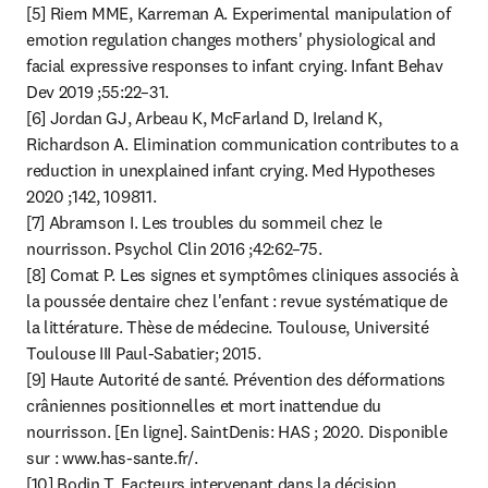
[5] Riem MME, Karreman A. Experimental manipulation of 
emotion regulation changes mothers' physiological and 
facial expressive responses to infant crying. Infant Behav 
Dev 2019 ;55:22–31.

[6] Jordan GJ, Arbeau K, McFarland D, Ireland K, 
Richardson A. Elimination communication contributes to a 
reduction in unexplained infant crying. Med Hypotheses 
2020 ;142, 109811.

[7] Abramson I. Les troubles du sommeil chez le 
nourrisson. Psychol Clin 2016 ;42:62–75.

[8] Comat P. Les signes et symptômes cliniques associés à 
la poussée dentaire chez l'enfant : revue systématique de 
la littérature. Thèse de médecine. Toulouse, Université 
Toulouse III Paul-Sabatier; 2015.

[9] Haute Autorité de santé. Prévention des déformations 
crâniennes positionnelles et mort inattendue du 
nourrisson. [En ligne]. SaintDenis: HAS ; 2020. Disponible 
sur : www.has-sante.fr/.

[10] Bodin T. Facteurs intervenant dans la décision 