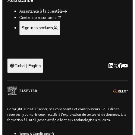
Assistance
Assistance à la clientèle
opens in new tab/window
Centre de ressources
Sign in to products
LinkedIn S’ouv
Twitter S’ou
Facebook 
YouTub
Global | English
ope
Copyright © 2026 Elsevier, ses concédants et contributeurs. Tous droits
réservés, y compris ceux relatifs à l'exploration de textes et de données, à la
formation à l'intelligence artificielle et aux technologies similaires.
Terms & Conditions