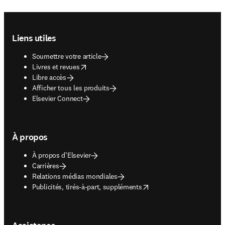
Footer navigation
Liens utiles
Soumettre votre article
opens in new tab/window
Livres et revues
Libre accès
Afficher tous les produits
Elsevier Connect
À propos
À propos d’Elsevier
Carrières
Relations médias mondiales
opens in new tab/window
Publicités, tirés-à-part, suppléments