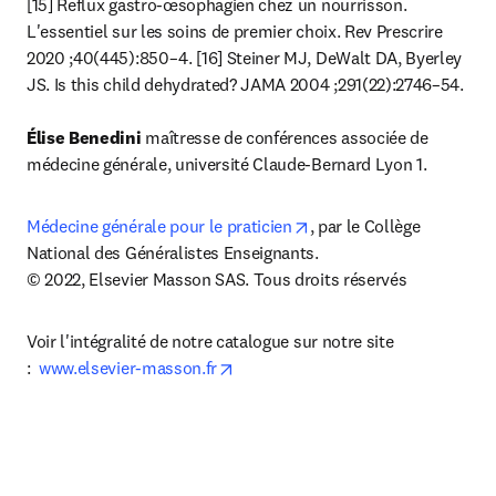
[15] Reflux gastro-œsophagien chez un nourrisson. 
L'essentiel sur les soins de premier choix. Rev Prescrire 
2020 ;40(445):850–4. [16] Steiner MJ, DeWalt DA, Byerley 
JS. Is this child dehydrated? JAMA 2004 ;291(22):2746–54.

Élise Benedini 
maîtresse de conférences associée de 
médecine générale, université Claude-Bernard Lyon 1.
opens in new tab/windo
Médecine générale pour le praticien
, par le Collège 
National des Généralistes Enseignants.

© 2022, Elsevier Masson SAS. Tous droits réservés
Voir l'intégralité de notre catalogue sur notre site 
opens in new tab/window
:  
www.elsevier-masson.fr