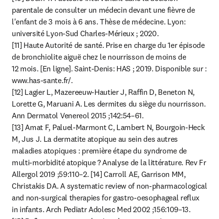
parentale de consulter un médecin devant une fièvre de 
l'enfant de 3 mois à 6 ans. Thèse de médecine. Lyon: 
université Lyon-Sud Charles-Mérieux ; 2020.

[11] Haute Autorité de santé. Prise en charge du 1er épisode 
de bronchiolite aiguë chez le nourrisson de moins de 
12 mois. [En ligne]. Saint-Denis: HAS ; 2019. Disponible sur : 
www.has-sante.fr/.

[12] Lagier L, Mazereeuw-Hautier J, Raffin D, Beneton N, 
Lorette G, Maruani A. Les dermites du siège du nourrisson. 
Ann Dermatol Venereol 2015 ;142:54–61.

[13] Amat F, Paluel-Marmont C, Lambert N, Bourgoin-Heck 
M, Jus J. La dermatite atopique au sein des autres 
maladies atopiques : première étape du syndrome de 
multi-morbidité atopique ? Analyse de la littérature. Rev Fr 
Allergol 2019 ;59:110–2. [14] Carroll AE, Garrison MM, 
Christakis DA. A systematic review of non-pharmacological 
and non-surgical therapies for gastro-oesophageal reflux 
in infants. Arch Pediatr Adolesc Med 2002 ;156:109–13.
