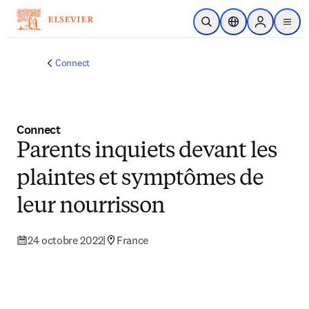
Passer au contenu principal
Ouvrir la recherche
Sélecteur de locali
Sign in to p
menu
Connect
Connect
Parents inquiets devant les
plaintes et symptômes de
leur nourrisson
24 octobre 2022
|
France