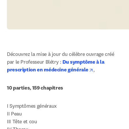
Découvrez la mise à jour du célèbre ouvrage créé 
par le Professeur Blétry : 
Du symptôme à la 
opens in new t
prescription en médecine générale
,
10 parties, 159 chapitres
I Symptômes généraux

II Peau

III Tête et cou
