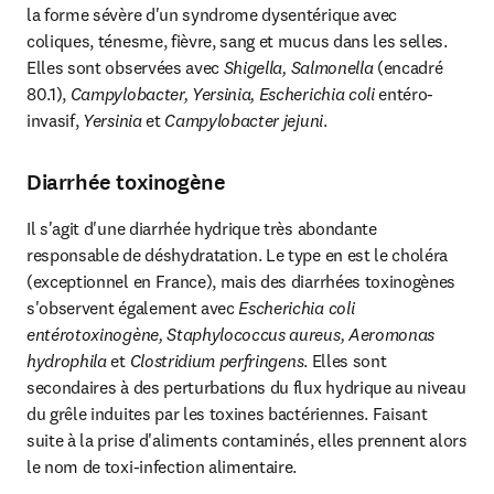
la forme sévère d'un syndrome dysentérique avec 
coliques, ténesme, fièvre, sang et mucus dans les selles. 
Elles sont observées avec 
Shigella,
Salmonella
 (encadré 
80.1), 
Campylobacter, Yersinia, Escherichia coli
 entéro-
invasif, 
Yersinia 
et 
Campylobacter jejuni
.
Diarrhée toxinogène
Il s'agit d'une diarrhée hydrique très abondante 
responsable de déshydratation. Le type en est le choléra 
(exceptionnel en France), mais des diarrhées toxinogènes 
s'observent également avec 
Escherichia coli 
entérotoxinogène, Staphylococcus aureus, Aeromonas 
hydrophila
 et 
Clostridium perfringens
. Elles sont 
secondaires à des perturbations du flux hydrique au niveau 
du grêle induites par les toxines bactériennes. Faisant 
suite à la prise d'aliments contaminés, elles prennent alors 
le nom de toxi-infection alimentaire.