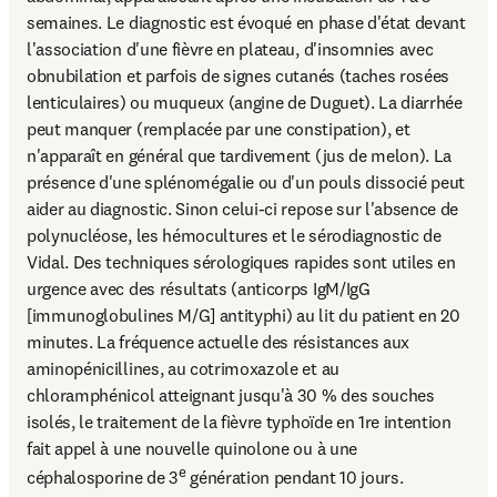
semaines. Le diagnostic est évoqué en phase d'état devant 
l'association d'une fièvre en plateau, d'insomnies avec 
obnubilation et parfois de signes cutanés (taches rosées 
lenticulaires) ou muqueux (angine de Duguet). La diarrhée 
peut manquer (remplacée par une constipation), et 
n'apparaît en général que tardivement (jus de melon). La 
présence d'une splénomégalie ou d'un pouls dissocié peut 
aider au diagnostic. Sinon celui-ci repose sur l'absence de 
polynucléose, les hémocultures et le sérodiagnostic de 
Vidal. Des techniques sérologiques rapides sont utiles en 
urgence avec des résultats (anticorps IgM/IgG 
[immunoglobulines M/G] antityphi) au lit du patient en 20 
minutes. La fréquence actuelle des résistances aux 
aminopénicillines, au cotrimoxazole et au 
chloramphénicol atteignant jusqu'à 30 % des souches 
isolés, le traitement de la fièvre typhoïde en 1re intention 
fait appel à une nouvelle quinolone ou à une 
e
céphalosporine de 3
 génération pendant 10 jours. 