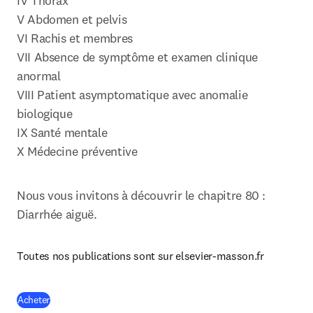
IV Thorax

V Abdomen et pelvis

VI Rachis et membres

VII Absence de symptôme et examen clinique 
anormal

VIII Patient asymptomatique avec anomalie 
biologique

IX Santé mentale

X Médecine préventive
Nous vous invitons à découvrir le chapitre 80 : 
Diarrhée aiguë.
Toutes nos publications sont sur elsevier-masson.fr
(
S’ouvre dans une nouvelle fenêtre
)
Acheter