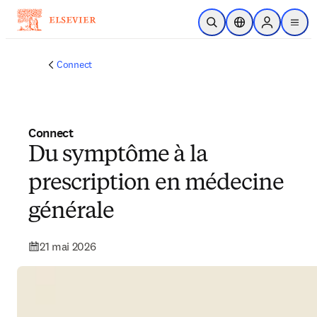
Passer au contenu principal
Ouvrir la recherche
Sélecteur de locali
Sign in to p
menu
Connect
Connect
Du symptôme à la
prescription en médecine
générale
21 mai 2026