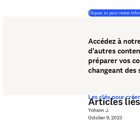
Cliquez ici pour rester inf
Accédez à notr
d'autres conten
préparer vos co
changeant des s
Les clés pour crée
Articles liés
Yohann J.

October 9, 2023