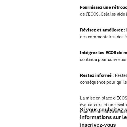
Fournissez une rétroa
de l'ECOS. Cela les aide
Révisez et améliorez
 :
des commentaires des év
Intégrez les ECOS de m
continue pour suivre les
Restez informé
 : Reste
conséquence pour qu'ils 
La mise en place d'ECOS 
évaluateurs et une évalu
Si vous souhaitez 
manière objective et fiab
informations sur l
inscrivez-vous