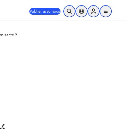
Publier avec nous
Ouvrir la recherche
Sélecteur de localisation
Sign in to products
menu
en santé ?