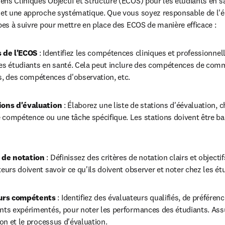
ens Cliniques Objectif et Structuré (ECOS) pour les étudiants en 
e et une approche systématique. Que vous soyez responsable de l'é
apes à suivre pour mettre en place des ECOS de manière efficace :
s de l'ECOS
 : Identifiez les compétences cliniques et professionnel
les étudiants en santé. Cela peut inclure des compétences de comm
 des compétences d'observation, etc.
tions d'évaluation
 : Élaborez une liste de stations d'éévaluation, c
compétence ou une tâche spécifique. Les stations doivent être ba
s de notation
 : Définissez des critères de notation clairs et objecti
eurs doivent savoir ce qu'ils doivent observer et noter chez les ét
eurs compétents
 : Identifiez des évaluateurs qualifiés, de préféren
nts expérimentés, pour noter les performances des étudiants. Ass
ion et le processus d'évaluation.