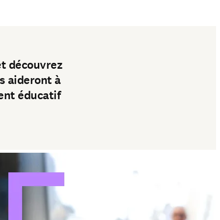
pens in new tab/window
t découvrez
s aideront à
ent éducatif