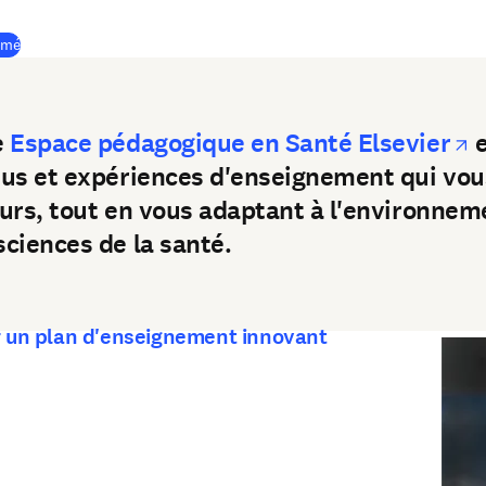
(
S’ouvre dans une nouvelle fenêtre
)
ormé
o
e
Espace pédagogique en Santé Elsevier
e
us et expériences d'enseignement qui vou
urs, tout en vous adaptant à l'environnem
ciences de la santé.
r un plan d'enseignement innovant