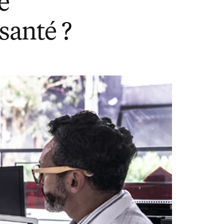
é
santé ?