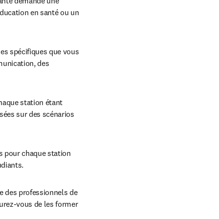
santé demande une 
ducation en santé ou un 
les spécifiques que vous 
unication, des 
haque station étant 
sées sur des scénarios 
fs pour chaque station 
udiants.
ce des professionnels de 
urez-vous de les former 