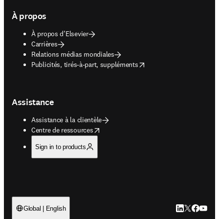
À propos
À propos d’Elsevier
Carrières
Relations médias mondiales
opens in new tab/window
Publicités, tirés-à-part, suppléments
Assistance
Assistance à la clientèle
opens in new tab/window
Centre de ressources
Sign in to products
LinkedIn S’ouv
Twitter S’ou
Facebook 
YouTub
Global | English