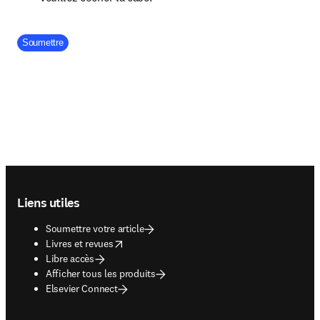
Company Division
Soumettre
Footer navigation
Liens utiles
Soumettre votre article
opens in new tab/window
Livres et revues
Libre accès
Afficher tous les produits
Elsevier Connect