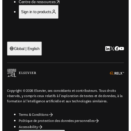
opens in new tab/window
Centre de ressources
Sign in to products
LinkedIn S’ouv
Twitter S’ou
Facebook 
YouTub
Global | English
ope
Copyright © 2026 Elsevier, ses concédants et contributeurs. Tous droits
réservés, y compris ceux relatifs à l'exploration de textes et de données, à la
formation à l'intelligence artificielle et aux technologies similaires.
Terms & Conditions
Politique de protection des données personnelles
Accessibility