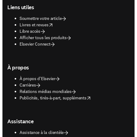
Liens utiles
Soumettre votre article
opens in new tab/window
Livres et revues
Libre accès
Afficher tous les produits
Elsevier Connect
À propos
À propos d’Elsevier
Carrières
Relations médias mondiales
opens in new tab/window
Publicités, tirés-à-part, suppléments
Assistance
Assistance à la clientèle