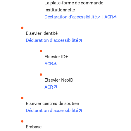
La plate-forme de commande 
institutionnelle 
opens in new 
opens 
Déclaration d'accessibilité
 |
 ACR
Elsevier 
identité
opens in new tab/windo
Déclaration d'accessibilité
opens in new tab/window
ACR
opens in new tab/window
ACR
Elsevier 
centres de soutien
opens in new tab/windo
Déclaration d'accessibilité