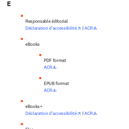
E
Responsable éditorial 
opens in new tab/windo
opens in new t
Déclaration d'accessibilité
 | 
ACR
eBooks
opens in new tab/window
ACR
opens in new tab/window
ACR
opens in new tab/windo
opens in new t
Déclaration d'accessibilité
 | 
ACR