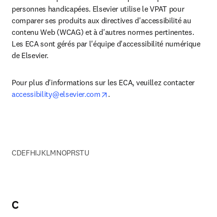
personnes handicapées. Elsevier utilise le VPAT pour 
comparer ses produits aux directives d'accessibilité au 
contenu Web (WCAG) et à d'autres normes pertinentes. 
Les ECA sont gérés par l'équipe d'accessibilité numérique 
de Elsevier.
Pour plus d'informations sur les ECA, veuillez contacter 
opens in new tab/window
accessibility@elsevier.com
.
C
D
E
F
H
I
J
K
L
M
N
O
P
R
S
T
U
C