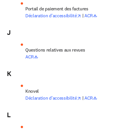
Portail de paiement des factures 
opens in new tab/windo
opens in new t
Déclaration d'accessibilité
 | 
ACR
J
Questions relatives aux revues
opens in new tab/window
ACR
K
opens in new tab/windo
opens in new t
Déclaration d'accessibilité
 | 
ACR
L