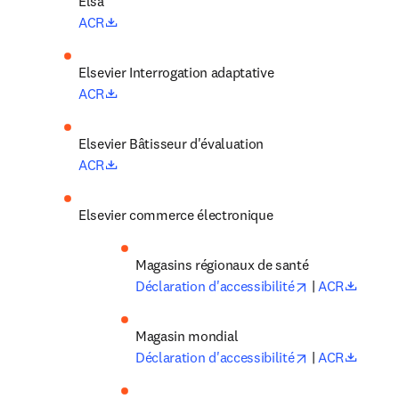
opens in new tab/window
ACR
Elsevier Interrogation adaptative 
opens in new tab/window
ACR
Elsevier Bâtisseur d'évaluation 
opens in new tab/window
ACR
Elsevier commerce électronique
Magasins régionaux de santé 
opens in new 
opens 
Déclaration d'accessibilité
 |
 ACR
Magasin mondial 
opens in new 
opens 
Déclaration d'accessibilité
 |
 ACR