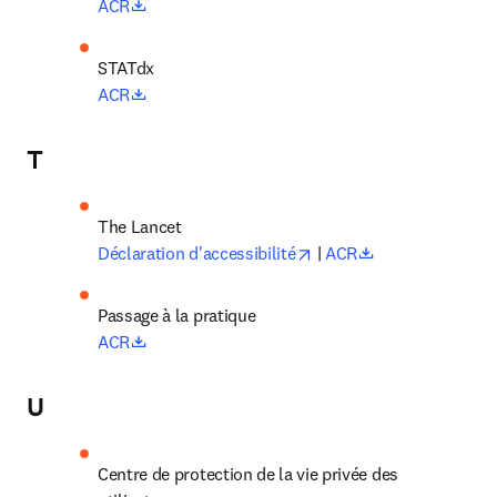
opens in new tab/window
ACR
opens in new tab/window
ACR
T
opens in new tab/windo
opens in new t
Déclaration d'accessibilité
 | 
ACR
Passage à la pratique
opens in new tab/window
ACR
U
Centre de protection de la vie privée des 