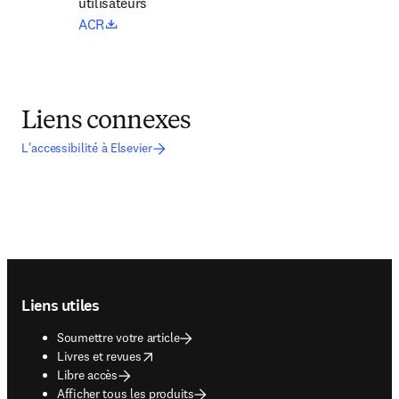
utilisateurs
opens in new tab/window
ACR
Liens connexes
L'accessibilité à Elsevier
Footer navigation
Liens utiles
Soumettre votre article
opens in new tab/window
Livres et revues
Libre accès
Afficher tous les produits