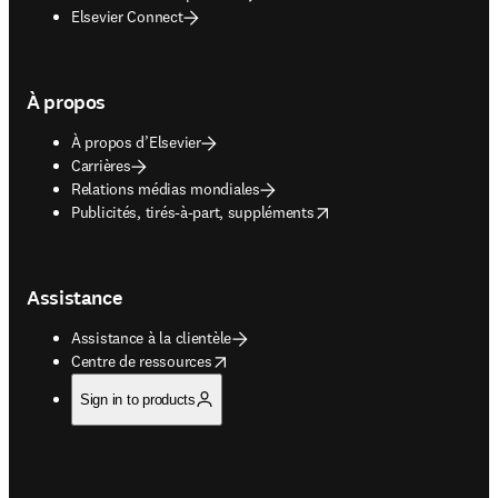
Elsevier Connect
À propos
À propos d’Elsevier
Carrières
Relations médias mondiales
opens in new tab/window
Publicités, tirés-à-part, suppléments
Assistance
Assistance à la clientèle
opens in new tab/window
Centre de ressources
Sign in to products