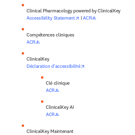
opens in new tab/window
opens in new tab/
Accessibility Statement
 | 
ACR
Compétences cliniques
opens in new tab/window
ACR
opens in new tab/windo
Déclaration d'accessibilité
Clé clinique
opens in new tab/window
ACR
ClinicalKey AI
opens in new tab/window
ACR
ClinicalKey Maintenant