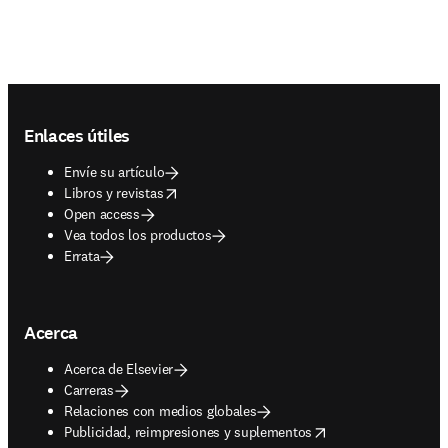
Footer navigation
Enlaces útiles
Envíe su artículo
opens in new tab/window
Libros y revistas
Open access
Vea todos los productos
Errata
Acerca
Acerca de Elsevier
Carreras
Relaciones con medios globales
opens in new tab/window
Publicidad, reimpresiones y suplementos