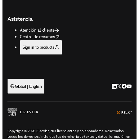
Asistencia
Atención al cliente
opens in new tab/window
Centro de recursos
Sign in to products
LinkedIn se ab
Twitter se 
Facebook
YouTub
Global | English
ope
Copyright © 2026 Elsevier, sus licenciantes y colaboradores. Reservados
todos los derechos, incluidos los de minería de textos y datos, formación en