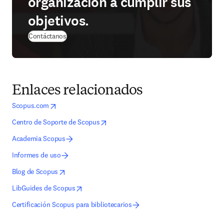
organización a cumplir sus
objetivos.
Contáctanos
Enlaces relacionados
opens in new tab/window
se abre en una nueva pestaña/ventana
Scopus.com
opens in new tab/window
se abre en una nueva pestaña/ventana
Centro de Soporte de Scopus
Academia Scopus
Informes de uso
opens in new tab/window
se abre en una nueva pestaña/ventana
Blog de Scopus
opens in new tab/window
se abre en una nueva pestaña/ventana
LibGuides de Scopus
Certificación Scopus para bibliotecarios