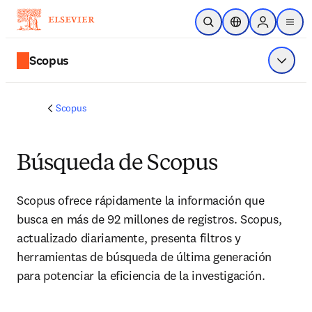
Saltar al contenido principal
Abrir búsqueda
Selector de ubicac
Sign in to p
menu
Scopus
Mostrar
Scopus
Búsqueda de Scopus
Scopus ofrece rápidamente la información que 
busca en más de 92 millones de registros. Scopus, 
actualizado diariamente, presenta filtros y 
herramientas de búsqueda de última generación 
para potenciar la eficiencia de la investigación.