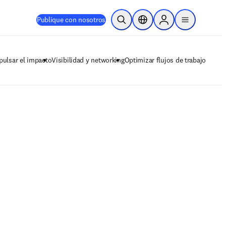
Publique con nosotros
Abrir búsqueda
Selector de ubicación
Sign in to products
menu
pulsar el impacto
Visibilidad y networking
Optimizar flujos de trabajo