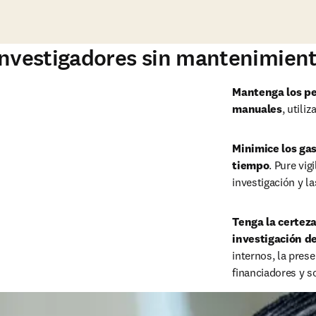
Reproducir
 investigadores sin mantenimien
Mantenga los per
manuales
, utili
Minimice los gas
tiempo
. Pure vig
investigación y l
Tenga la certeza
investigación de
internos, la pres
financiadores y s